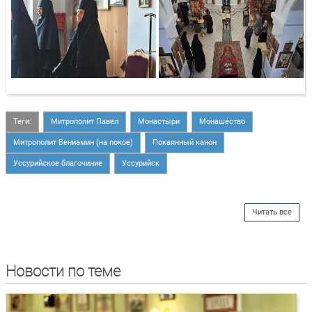
Теги:
Митрополит Павел
Монастыри
Монашество
Митрополит Вениамин (на покое)
Покаянный канон
Уссурийское благочиние
Уссурийск
Читать все
Новости по теме