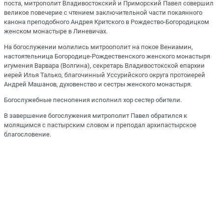
поста, митрополит Владивостокский и Приморский Павел совершил
великое повечерие с чтением заключительной части покаянного
канона преподобного Андрея Критского в Рождество-Богородицком
женском монастыре в Линевичах.
На богослужении молились митроополит на покое Вениамин,
настоятельница Богородице-Рождественского женского монастыря
игумения Варвара (Волгина), секретарь Владивостокской епархии
иерей Илья Талько, благочинный Уссурийского округа протоиерей
Андрей Машанов, духовенство и сестры женского монастыря.
Богослужебные песнопения исполнил хор сестер обители.
В завершение богослужения митрополит Павел обратился к
молящимся с пастырским словом и преподал архипастырское
благословение.