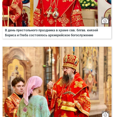
В день престольного праздника в храме свв. блгвв. князей
Бориса и Глеба состоялось архиерейское богослужение