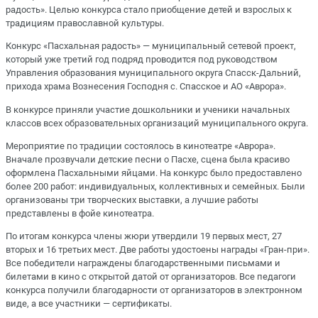
радость». Целью конкурса стало приобщение детей и взрослых к
традициям православной культуры.
Конкурс «Пасхальная радость» — муниципальный сетевой проект,
который уже третий год подряд проводится под руководством
Управления образования муниципального округа Спасск-Дальний,
прихода храма Вознесения Господня с. Спасское и АО «Аврора».
В конкурсе приняли участие дошкольники и ученики начальных
классов всех образовательных организаций муниципального округа.
Мероприятие по традиции состоялось в кинотеатре «Аврора».
Вначале прозвучали детские песни о Пасхе, сцена была красиво
оформлена Пасхальными яйцами. На конкурс было предоставлено
более 200 работ: индивидуальных, коллективных и семейных. Были
организованы три творческих выставки, а лучшие работы
представлены в фойе кинотеатра.
По итогам конкурса члены жюри утвердили 19 первых мест, 27
вторых и 16 третьих мест. Две работы удостоены награды «Гран-при».
Все победители награждены благодарственными письмами и
билетами в кино с открытой датой от организаторов. Все педагоги
конкурса получили благодарности от организаторов в электронном
виде, а все участники — сертификаты.