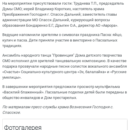
На мероприятии присутствовали гости: Труднева Т.П., председатель
Думы СМО; иерей Владимир Коротких, настоятель храма
Преображения Господня г. Спасск-Дальний; заместитель главы
администрации МО Спасск-Дальний, курирующий вопросы
образования Бондаренко Е.Г.; Дрыгин О.А., директор АО «Аврора».
Ведущие напомнили зрителям о символах праздника Пасха: яйцо,
кулич и пасха. Дети приняли участие в викторине о Пасхальных
традициях.
Ансамбль народного танца "Провинция" Дома детского творчества
СМО исполнил для зрителей танцевальную композицию. В качестве
подарка прозвучали народные песни солисток вокального ансамбля
«Счастье» Социально-культурного центра «Эх, балалайка» и «Русские
умелицы».
В завершении мероприятия предложили просмотр мультфильма
«Василий блаженный». Пасхальные поделки детей были переданы в
общество инвалидов и Дом престарелых.
По материалам пресс-службы храма Вознесения Господня с.
Спасское.
Фотогалерея