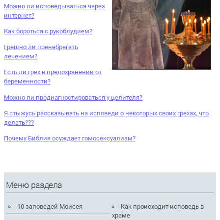
Можно ли исповедываться через
интернет?
Как бороться с рукоблудием?
Грешно ли пренебрегать
лечением?
Есть ли грех в предохранении от
беременности?
Можно ли продиагностироваться у целителя?
Я стыжусь рассказывать на исповеди о некоторых своих грехах, что
делать???
Почему Библия осуждает гомосексуализм?
Меню раздела
10 заповедей Моисея
Как происходит исповедь в
храме