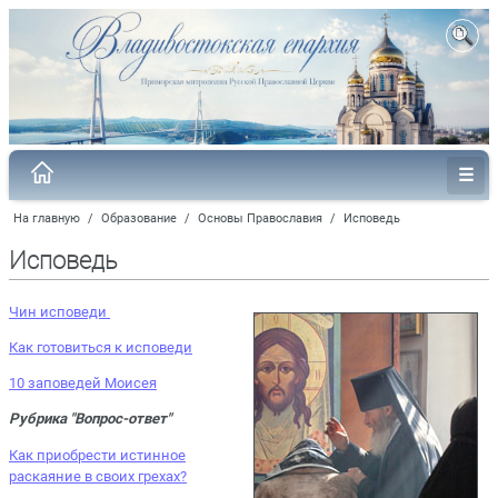
На главную
/
Образование
/
Основы Православия
/
Исповедь
Исповедь
Чин исповеди
Как готовиться к исповеди
10 заповедей Моисея
Рубрика "Вопрос-ответ"
Как приобрести истинное
раскаяние в своих грехах?