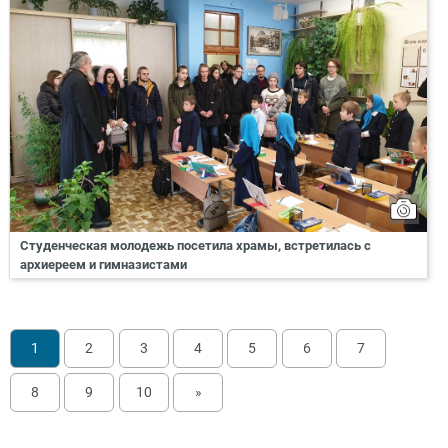
Студенческая молодежь посетила храмы, встретилась с
архиереем и гимназистами
1
2
3
4
5
6
7
8
9
10
»