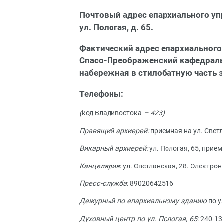
Почтовый адрес епархиального упр
ул. Пологая, д. 65.
Фактический адрес епархиального у
Спасо-Преображенский кафедральн
набережная в стилобатную часть 
Телефоны:
(
код Владивостока
– 423)
Правящий архиерей:
приемная на ул. Светл
Викарный архиерей:
ул. Пологая, 65, прием
Канцелярия
: ул. Светланская, 28. Электро
Пресс-служба
: 89020642516
Дежурный по епархиальному зданию
по у
Духовный центр по ул. Пологая, 65
: 240-1