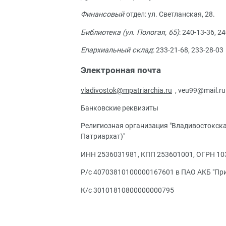
Финансовый
отдел: ул. Светланская, 28.
Библиотека (ул. Пологая, 65)
: 240-13-36, 2
Епархиальный склад
: 233-21-68, 233-28-03
Электронная почта
vladivostok@mpatriarchia.ru
, veu99@mail.ru
Банковские реквизиты
Религиозная организация "Владивостокск
Патриархат)"
ИНН 2536031981, КПП 253601001, ОГРН 1
Р/с 40703810100000167601 в ПАО АКБ "При
К/с 30101810800000000795