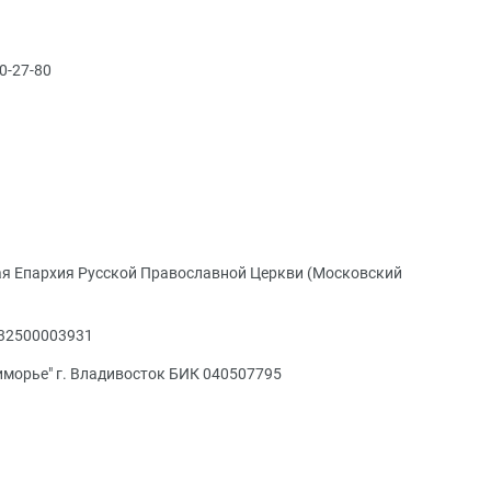
40-27-80
ая Епархия Русской Православной Церкви (Московский
032500003931
морье" г. Владивосток БИК 040507795