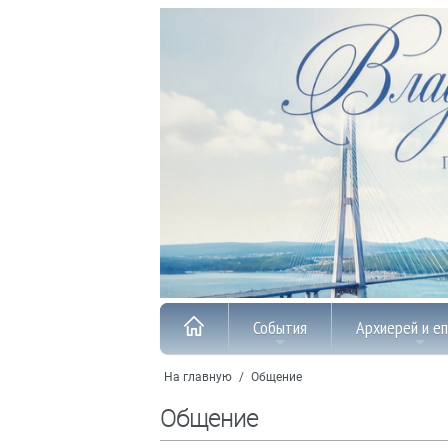
События
Архиерей и е
На главную
/
Общение
Общение