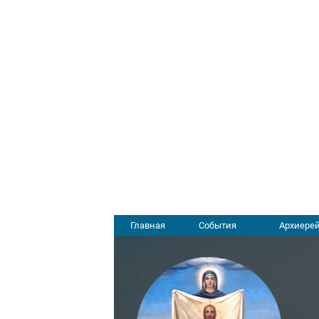
Главная
События
Архиерей