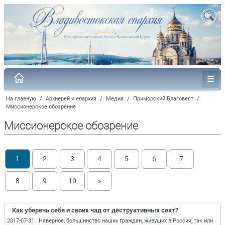
На главную
/
Архиерей и епархия
/
Медиа
/
Приморский Благовест
/
Миссионерское обозрение
Миссионерское обозрение
1
2
3
4
5
6
7
8
9
10
»
Как уберечь себя и своих чад от деструктивных сект?
2017-07-31 Наверное, большинство наших граждан, живущих в России, так или