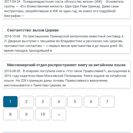
2017-04-24 Псевдоиндуистская секта «Искусство жизни» (ИЖ) Основатель
группы — «Его Божественная милость» Шри Шри Рави Шанкар. Даже сами
инструкторы, проработавшие в ИЖ не один год, не знают его подробной
биографии —
Сектантство: вызов Церкви
2016-10-06 По приглашению Приморской митрополии известный сектовед А.
Л. Дворкин выступил с лекциями во Владивостоке и рассказал, как Церковь
противостоит сектантам — с первых веков христианства и до наших дней. Во
время поездки, проходившей в
Миссионерский отдел распространяет книгу на китайском языке
2016-08-30 В епархию поступила книга «Что такое Православие?», выпущенная в
2016 году издательством Московской Патриархии. Книга издана на китайском
языке. На 228 страницах даны основы Православного вероучения,
рассказывается о Таинствах Церкви, ее
1
2
3
4
5
6
7
8
9
10
»