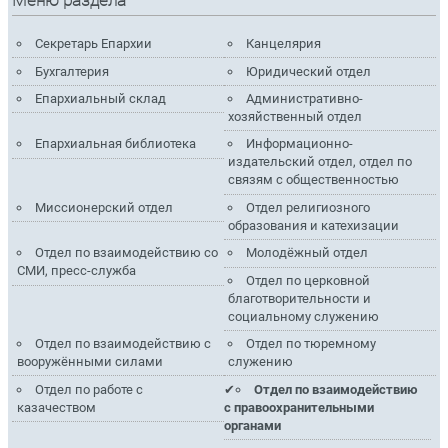
Меню раздела
Секретарь Епархии
Канцелярия
Бухгалтерия
Юридический отдел
Епархиальный склад
Административно-
хозяйственный отдел
Епархиальная библиотека
Информационно-
издательский отдел, отдел по
связям с общественностью
Миссионерский отдел
Отдел религиозного
образования и катехизации
Отдел по взаимодействию со
Молодёжный отдел
СМИ, пресс-служба
Отдел по церковной
благотворительности и
социальному служению
Отдел по взаимодействию с
Отдел по тюремному
вооружёнными силами
служению
Отдел по работе с
Отдел по взаимодействию
казачеством
с правоохранительными
органами