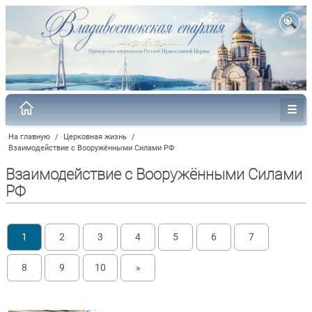
На главную
/
Церковная жизнь
/
Взаимодействие с Вооружёнными Силами РФ
Взаимодействие с Вооружёнными Силами
РФ
1
2
3
4
5
6
7
8
9
10
»