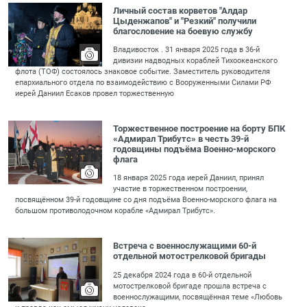
Личный состав корветов "Алдар
Цыденжапов" и "Резкий" получили
благословение на боевую службу
Владивосток . 31 января 2025 года в 36-й
дивизии надводных кораблей Тихоокеанского
флота (ТОФ) состоялось знаковое событие. Заместитель руководителя
епархиального отдела по взаимодействию с Вооруженными Силами РФ
иерей Даниил Есаков провел торжественную
Торжественное построение на борту БПК
«Адмирал Трибутс» в честь 39-й
годовщины подъёма Военно-морского
флага
18 января 2025 года иерей Даниил, принял
участие в торжественном построении,
посвящённом 39-й годовщине со дня подъёма Военно-морского флага на
большом противолодочном корабле «Адмирал Трибутс».
Встреча с военнослужащими 60-й
отдельной мотострелковой бригады
25 декабря 2024 года в 60-й отдельной
мотострелковой бригаде прошла встреча с
военнослужащими, посвящённая теме «Любовь