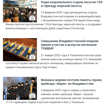
Глава епархиального отдела посетил 155-
ю бригаду морской пехоты
19 февраля 2025 года руководитель отдела
Владивостокской епархии по взаимодействию
с Вооружёнными силами РФ иерей Александр
Жилин посетил расположение 155-й бригады морской пехоты и поздравил
военнослужащих с наступающим Днём защитника Отечества.
Священник Владивостокской епархии
принял участие в выпуске мичманов
ТОВВМУ
31 января 2025 года в Тихоокеанском высшем
военно-морском училище имени С.О. Макарова
состоялся торжественный выпуск мичманов, завершивших обучение по
средне-специальному курсу подготовки.
Военные моряки почтили память героев
крейсера «Варяг» во Владивостоке
9 февраля 2025 года в сквере у памятника
нижним чинам крейсера «Варяг» прошла
церемония возложения цветов, посвящённая
111-й годовщине подвига русских моряков в бою у Чемульпо.