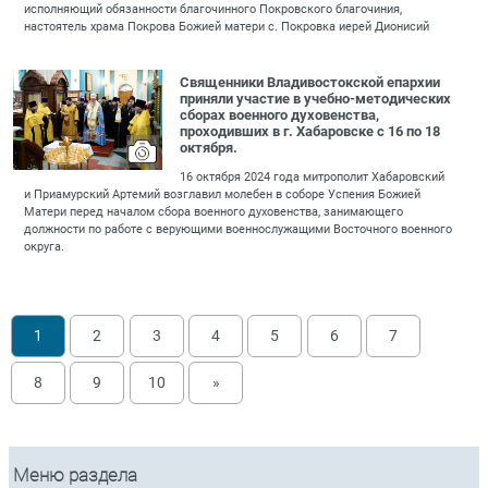
исполняющий обязанности благочинного Покровского благочиния,
настоятель храма Покрова Божией матери с. Покровка иерей Дионисий
Священники Владивостокской епархии
приняли участие в учебно-методических
сборах военного духовенства,
проходивших в г. Хабаровске с 16 по 18
октября.
16 октября 2024 года митрополит Хабаровский
и Приамурский Артемий возглавил молебен в соборе Успения Божией
Матери перед началом сбора военного духовенства, занимающего
должности по работе с верующими военнослужащими Восточного военного
округа.
1
2
3
4
5
6
7
8
9
10
»
Меню раздела