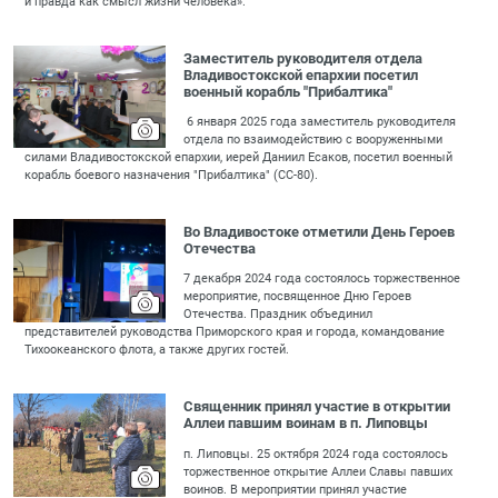
и правда как смысл жизни человека».
Заместитель руководителя отдела
Владивостокской епархии посетил
военный корабль "Прибалтика"
6 января 2025 года заместитель руководителя
отдела по взаимодействию с вооруженными
силами Владивостокской епархии, иерей Даниил Есаков, посетил военный
корабль боевого назначения "Прибалтика" (СС-80).
Во Владивостоке отметили День Героев
Отечества
7 декабря 2024 года состоялось торжественное
мероприятие, посвященное Дню Героев
Отечества. Праздник объединил
представителей руководства Приморского края и города, командование
Тихоокеанского флота, а также других гостей.
Священник принял участие в открытии
Аллеи павшим воинам в п. Липовцы
п. Липовцы. 25 октября 2024 года состоялось
торжественное открытие Аллеи Славы павших
воинов. В мероприятии принял участие