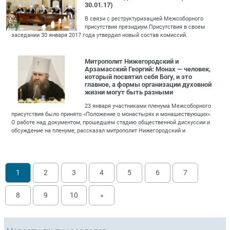
30.01.17)
В связи с реструктуризацией Межсоборного
присутствия президиум Присутствия в своем
заседании 30 января 2017 года утвердил новый состав комиссий.
Митрополит Нижегородский и
Арзамасский Георгий: Монах — человек,
который посвятил себя Богу, и это
главное, а формы организации духовной
жизни могут быть разными
23 января участниками пленума Межсоборного
присутствия было принято «Положение о монастырях и монашествующих».
О работе над документом, прошедшем стадию общественной дискуссии и
обсуждение на пленуме, рассказал митрополит Нижегородский и
1
2
3
4
5
6
7
8
9
10
»