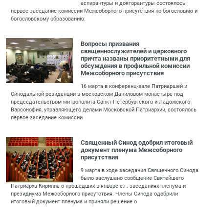
аспирантуры и докторантуры состоялось
первое заседание комиссии Межсоборного присутствия по богословию и
богословскому образованию.
Вопросы призвания
священнослужителей и церковного
причта названы приоритетными для
обсуждения в профильной комиссии
Межсоборного присутствия
16 марта в конференц-зале Патриаршей и
Синодальной резиденции в московском Даниловом монастыре под
председательством митрополита Санкт-Петербургского и Ладожского
Варсонофия, управляющего делами Московской Патриархии, состоялось
первое заседание комиссии
Священный Синод одобрил итоговый
документ пленума Межсоборного
присутствия
9 марта в ходе заседания Священного Синода
было заслушано сообщение Святейшего
Патриарха Кирилла о прошедших в январе с.г. заседаниях пленума и
президиума Межсоборного присутствия. Члены Синода одобрили
итоговый документ пленума и приняли решение о