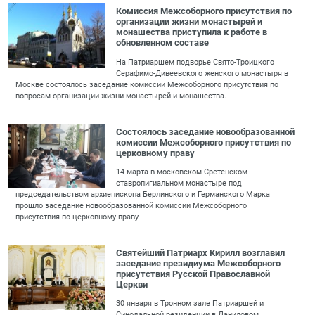
Комиссия Межсоборного присутствия по
организации жизни монастырей и
монашества приступила к работе в
обновленном составе
На Патриаршем подворье Свято-Троицкого
Серафимо-Дивеевского женского монастыря в
Москве состоялось заседание комиссии Межсоборного присутствия по
вопросам организации жизни монастырей и монашества.
Состоялось заседание новообразованной
комиссии Межсоборного присутствия по
церковному праву
14 марта в московском Сретенском
ставропигиальном монастыре под
председательством архиепископа Берлинского и Германского Марка
прошло заседание новообразованной комиссии Межсоборного
присутствия по церковному праву.
Святейший Патриарх Кирилл возглавил
заседание президиума Межсоборного
присутствия Русской Православной
Церкви
30 января в Тронном зале Патриаршей и
Синодальной резиденции в Даниловом