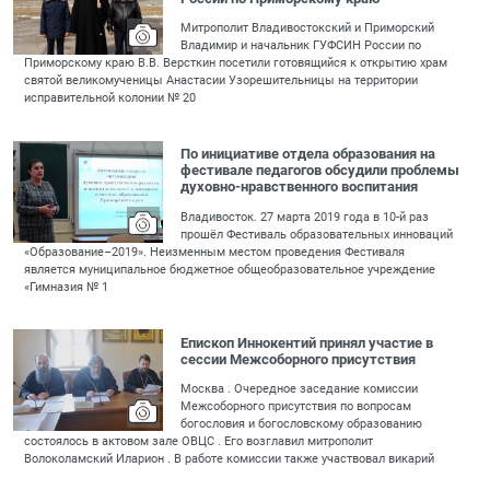
Митрополит Владивостокский и Приморский
Владимир и начальник ГУФСИН России по
Приморскому краю В.В. Версткин посетили готовящийся к открытию храм
святой великомученицы Анастасии Узорешительницы на территории
исправительной колонии № 20
По инициативе отдела образования на
фестивале педагогов обсудили проблемы
духовно-нравственного воспитания
Владивосток. 27 марта 2019 года в 10-й раз
прошёл Фестиваль образовательных инноваций
«Образование–2019». Неизменным местом проведения Фестиваля
является муниципальное бюджетное общеобразовательное учреждение
«Гимназия № 1
Епископ Иннокентий принял участие в
сессии Межсоборного присутствия
Москва . Очередное заседание комиссии
Межсоборного присутствия по вопросам
богословия и богословскому образованию
состоялось в актовом зале ОВЦС . Его возглавил митрополит
Волоколамский Иларион . В работе комиссии также участвовал викарий