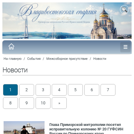
На главную
/
События
/
Межсоборное присутствие
/
Новости
Новости
1
2
3
4
5
6
7
8
9
10
»
Глава Приморской митрополии посетил
исправительную колонию № 20 ГУФСИН
России по Приморскому краю