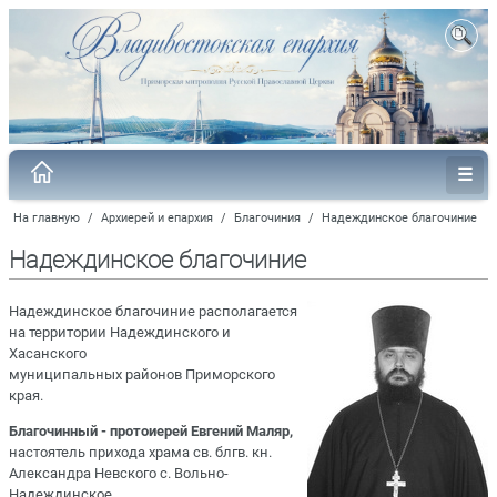
На главную
/
Архиерей и епархия
/
Благочиния
/
Надеждинское благочиние
Надеждинское благочиние
Надеждинское благочиние располагается
на территории Надеждинского и
Хасанского
муниципальных районов Приморского
края.
Благочинный - протоиерей Евгений Маляр,
настоятель прихода храма св. блгв. кн.
Александра Невского с. Вольно-
Надеждинское