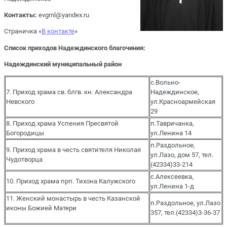
Контакты:
evgml@yandex.ru
Страничка «
В контакте
»
Список приходов Надеждинского благочиния:
Надеждинский муниципальный район
с.Вольно-
7. Приход храма св. блгв. кн. Александра
Надеждинское,
Невского
ул.Красноармейская
29
8. Приход храма Успения Пресвятой
п.Тавричанка,
Богородицы
ул.Ленина 14
п.Раздольное,
9. Приход храма в честь святителя Николая
ул.Лазо, дом 57, тел.
Чудотворца
(42334)33-214
с.Алексеевка,
10. Приход храма прп. Тихона Калужского
ул.Ленина 1-д
11. Женский монастырь в честь Казанской
п.Раздольное, ул.Лазо
иконы Божией Матери
357, тел.(42334)3-36-37