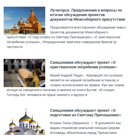
Лучегорск. Предложения и вопросы по
итогам обсуждения проектов
документов Межсоборного присутствия
Продолжается всестороннее обсуждение новых
проектов документов Межсоборного
присутствия: «О подготовке ко Святому Причащению», «О христианском
погребении усопших», «Упорядочение практики совершения браков (в
частности
Священники обсуждают проект «О
христианском погребении усопших»
Иерей Андрей Тищук: - Кремация тел усопших,
является не нормой погребения останков, а
скорее исключением из правил. Как мы знаем
исходя из священного писания, а именно из книги Бытие: «И создал
Господь Бог человека из праха земного, и вдунул в
Священники обсуждают проект «О
подготовке ко Святому Причащению»
Игумен Тихон (Иршенко): — В документе мы
видим отражение реальной позиции Церкви.
Исповедь обязательна перед Причастием.