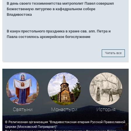
В день своего тезоименитства митрополит Павел совершил
Божественную литургию в кафедральном соборе
Владивостока
В канун престольного праздника в храме свв. апп. Петра и
Павла состоялось архиерейское богослужение
Читать все
Святыни
Монастыри
История
© Религиозная организация "Владивостокская епархия Русской Православной
Церкви (Московский Патриархат)"