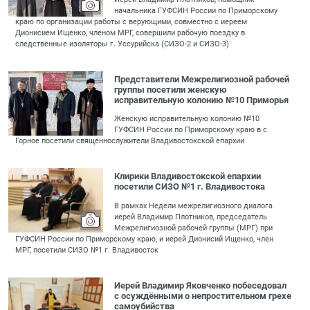
начальника ГУФСИН России по Приморскому
краю по организации работы с верующими, совместно с иереем
Дионисием Ищенко, членом МРГ, совершили рабочую поездку в
следственные изоляторы г. Уссурийска (СИЗО-2 и СИЗО-3)
Представители Межрелигиозной рабочей
группы посетили женскую
исправительную колонию №10 Приморья
Женскую исправительную колонию №10
ГУФСИН России по Приморскому краю в с.
Горное посетили священнослужители Владивостокской епархии
Клирики Владивостокской епархии
посетили СИЗО №1 г. Владивостока
В рамках Недели межрелигиозного диалога
иерей Владимир Плотников, председатель
Межрелигиозной рабочей группы (МРГ) при
ГУФСИН России по Приморскому краю, и иерей Дионисий Ищенко, член
МРГ, посетили СИЗО №1 г. Владивосток
Иерей Владимир Яковченко побеседовал
с осуждёнными о непростительном грехе
самоубийства