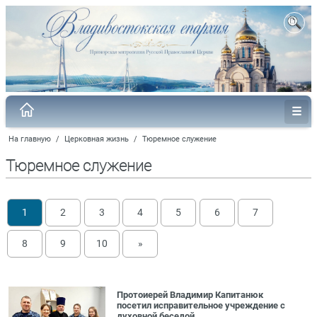
На главную
/
Церковная жизнь
/
Тюремное служение
Тюремное служение
1
2
3
4
5
6
7
8
9
10
»
Протоиерей Владимир Капитанюк
посетил исправительное учреждение с
духовной беседой