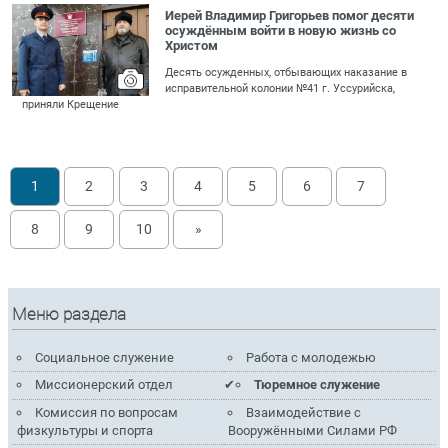
Иерей Владимир Григорьев помог десяти
осуждённым войти в новую жизнь со
Христом
Десять осужденных, отбывающих наказание в
исправительной колонии №41 г. Уссурийска,
приняли Крещение
1
2
3
4
5
6
7
8
9
10
»
Меню раздела
Социальное служение
Работа с молодежью
Миссионерский отдел
Тюремное служение
Комиссия по вопросам
Взаимодействие с
физкультуры и спорта
Вооружёнными Силами РФ