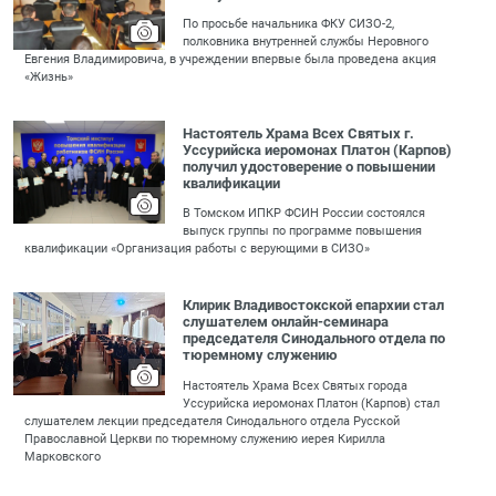
По просьбе начальника ФКУ СИЗО-2,
полковника внутренней службы Неровного
Евгения Владимировича, в учреждении впервые была проведена акция
«Жизнь»
Настоятель Храма Всех Святых г.
Уссурийска иеромонах Платон (Карпов)
получил удостоверение о повышении
квалификации
В Томском ИПКР ФСИН России состоялся
выпуск группы по программе повышения
квалификации «Организация работы с верующими в СИЗО»
Клирик Владивостокской епархии стал
слушателем онлайн-семинара
председателя Синодального отдела по
тюремному служению
Настоятель Храма Всех Святых города
Уссурийска иеромонах Платон (Карпов) стал
слушателем лекции председателя Синодального отдела Русской
Православной Церкви по тюремному служению иерея Кирилла
Марковского