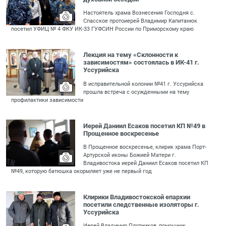
Настоятель храма Вознесения Господня с.
Спасское протоиерей Владимир Капитанюк
посетил УФИЦ № 4 ФКУ ИК-33 ГУФСИН России по Приморскому краю
Лекция на тему «Склонности к
зависимостям» состоялась в ИК-41 г.
Уссурийска
В исправительной колонии №41 г. Уссурийска
прошла встреча с осужденными на тему
профилактики зависимости
Иерей Даниил Есаков посетил КП №49 в
Прощенное воскресенье
В Прощенное воскресенье, клирик храма Порт-
Артурской иконы Божией Матери г.
Владивостока иерей Даниил Есаков посетил КП
№49, которую батюшка окормляет уже не первый год
Клирики Владивостокской епархии
посетили следственные изоляторы г.
Уссурийска
Иерей Владимир Плотников, помощник