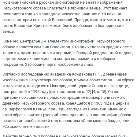
Но византийская и русская иконография не знает изображения
Нерукотворного образа Спасителя в терновом венце. Этот вариант
появляется только в западном искусстве начиная с XII века на
основе истории со святой Вероникой. Правда, нужно отметить, что на
плате Вероники Христос может быть изображен и без тернового
венца.
Конечно, центральным элементом иконографии Нерукотворного
образа является сам лик Спасителя. Это лик человека средних лет с
тонкими, одухотворенными чертами, с бородой разделенной надвое,
с длинными вьющимися на концах волосами и с пробором
посредине. Это общие черты изображений лика.
Согласно исследованию академика Кондакова Н. П., древнейшее
изображение Нерукотворного образа, причем обоих типов – на убрусе
и на чрепии, находится в Новгородской церкви Спаса на Нередице,
построенной в 1196 году [см. приложение c. 12] [4, с. 18]. Он же
приводит со ссылкой на римское предание пример почитаемого
древнего Нерукотворного образа, хранящегося с 1363 года в церкви
св. Варфоломея в Генуе, пришедшего туда из Византии. Именно с
этого образа, считает русский исследователь, в иконографии образа
возник тип изображений под названием «Спас мокрая брада», или
«Со смоченными власы».
Действительно, тип бороды на Нерукотворном образе может быть