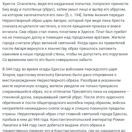
Христа. Спаситель, видя его неудачные попытки, попросил принести
Ему воду и полотенце (убрус), затем умыл лицо и вытер его убрусом,
на котором запечатлелся его лик» [5, с. 194]. Затем Анания передал
Нерукотворный образ царю Авгарю, который при виде лика Христа
сначала исцелился частично, а после крещения проказа и вовсе
исчезла. Сам образ стал очень почитаем в Эдессе. Плат был прибит
на не гниющую доску и помещен над городскими вратами. Жители
города считали убрус великой святыней. Когда один из правителей
после Авгаря вернулся к язычеству, образ пришлось заложить
камнями в нише городской стены, чтобы не допустить его поругания.
Со временем место это было совершенно забыто.
В 544 году, во время осады Едессы войсками персидского царя
Хозроя, едесскому епископу Евлалию было дано откровение о
местонахождении Нерукотворного образа. Разобрав в указанном
месте кирпичную кладку, жители увидели не только прекрасно
сохранившийся образ, но и отпечаток Пресвятого лика на керамике –
глиняной доске, закрывавшей святой убрус. После этого чудесного
обретения и после общегородского молебна перед образом, войска
неприятеля неожиданно сняли осаду и спешно покинули пределы
страны. Нерукотворной образ стал главной святыней города Едессы,
пробыв в нем до 944 года. Константинопольский император Роман
Лакапин в 944 году смог добиться выдачи этого образа и
торжественно перенес его в Константинополь, где он находился до