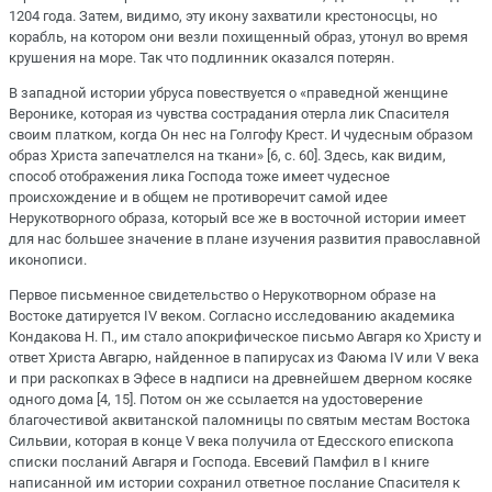
1204 года. Затем, видимо, эту икону захватили крестоносцы, но
корабль, на котором они везли похищенный образ, утонул во время
крушения на море. Так что подлинник оказался потерян.
В западной истории убруса повествуется о «праведной женщине
Веронике, которая из чувства сострадания отерла лик Спасителя
своим платком, когда Он нес на Голгофу Крест. И чудесным образом
образ Христа запечатлелся на ткани» [6, с. 60]. Здесь, как видим,
способ отображения лика Господа тоже имеет чудесное
происхождение и в общем не противоречит самой идее
Нерукотворного образа, который все же в восточной истории имеет
для нас большее значение в плане изучения развития православной
иконописи.
Первое письменное свидетельство о Нерукотворном образе на
Востоке датируется IV веком. Согласно исследованию академика
Кондакова Н. П., им стало апокрифическое письмо Авгаря ко Христу и
ответ Христа Авгарю, найденное в папирусах из Фаюма IV или V века
и при раскопках в Эфесе в надписи на древнейшем дверном косяке
одного дома [4, 15]. Потом он же ссылается на удостоверение
благочестивой аквитанской паломницы по святым местам Востока
Сильвии, которая в конце V века получила от Едесского епископа
списки посланий Авгаря и Господа. Евсевий Памфил в I книге
написанной им истории сохранил ответное послание Спасителя к