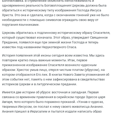
Богочеловека. В стремлении объяснить непостижимость и
одновременно реальность Боговоплощения Церковь должна была
обратиться к историческому типу изображения Господа Иисуса
Христа. Это она и сделала, когда с окончанием гонений уже не было
необходимости с помощью символов ограждать свою веру от
поругания язычниками.
Церковь обратилась к подлинному историческому образу Спасителя,
который существовал изначала. Этот образ, утверждает Священное
Предание, появился еще при земной жизни Господа и теперь
известен под названием Нерукотворного Спаса.
История появления этой иконы сегодня всем известна. Мы здесь
повторим кратко лишь важные моменты. Итак, первое
прижизненное изображение Спасителя возникло чудесным
образом: Христос умыв лицо, отерся чистым платом (убрусом), на
котором отобразился Его лик. В книгах Нового Завета упоминания об
этом событии нет, память о нем зафиксирована в свидетельствах
историков Церкви и в литургическом предании.
Имеется две истории об убрусе: восточная и западная. Первая
связана со временем правления в сирийском городе Эдессе царя
Авгаря, тело которого было поражено проказой. «Узнав о чудесах,
творимых Иисусом, он послал к нему своего живописца Ананию.
Анания пришел в Иерусалим и пытался издали написать образ