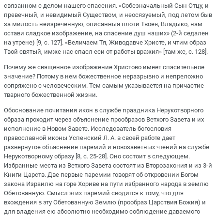
связанном с делом нашего спасения. «Собезначальный Сын Отцу, и
превечный, и невидимый Существом, и неосязуемый, под летом быв
за милость неизреченную, описанныя плоти Твоея, Владыко, нам
остави сладкое изображение, на спасение душ наших» (2-й седален
на утрене) [9, с. 127]. «Величаем Тя, Живодавче Христе, и чтим образ
Твой святый, имже нас спасл еси от работы вражия» [там же, с. 128].
Почему же священное изображение Христово имеет спасительное
значение? Потому в нем божественное неразрывно и непреложно
сопряжено с человеческим. Тем самым указывается на причастие
тварного божественной жизни.
Обоснование почитания икон в службе праздника Нерукотворного
образа проходит через объяснение прообразов Ветхого Завета и их
исполнение в Новом Завете. Исследователь богословия
православной иконы Успенский Л. А. в своей работе дает
развернутое объяснение паремий и новозаветных чтений на службе
Нерукотворному образу [8, с. 25-28]. Оно состоит в следующем.
Избранные места из Ветхого Завета состоят из Второзакония и из 3-й
Книги Царств. Две первые паремии говорят об откровении Богом
закона Израилю на горе Хориве на пути избранного народа в землю
Обетованную. Смысл этих паремий сводится к тому, что для
вхождения в эту Обетованную Землю (прообраз Царствия Божия) и
для владения ею абсолютно необходимо соблюдение даваемого