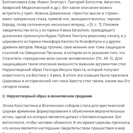
Богочеловека (свв. Иоанн Златоуст, Григорий Богослов, Августин,
Амвросий Медиоланский и др.). Вот какое описание можно
встретить у преп. Иоанна Дамаскина: «Христос высок и строен, -
имел прекрасные глаза, прямой нос, вьющиеся волосы, черную
бороду; голву склоненную несколько вперед…» [3, с. 7]. Похожее
свидетельство есть у историка 4 века Евтропия, приводящего
донесение проконсула Иудеи Публия Лентула римскому сенату, и у
церковного историка Никифора Каллиста Ксанфопула и у других
древних авторов. Между прочим, свое мнение они тоже защищали
ссылкой на Священное Писание, в котором есть указание того, что
Спаситель «прекраснее всех сынов человеческих» (Пс. 44: 3). Для
защищавших такое описание внешности важным аргументом стал
Нерукотворный образ Господа Иисуса Христа, который получил
известность на Востоке с 4 века. В итоге эта позиция была признана
Церковью и исторический тип лика Христа стал таким, каким мы Его
сегодня знаем.
2. Нерукотворный образ в иконописном предании
Эпоха Константина и Вселенских соборов стала для христианской
Церкви временем формулирования и объяснения вероучительных
истин, одной из которых является догмат о Боговоплощении: Бог
воплотился, чтобы человек обожился. В это время Церковь признала,
что икона является наглядным свидетельством пришествия в мир