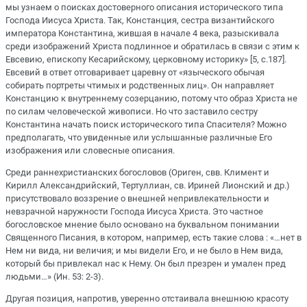
мы узнаем о поисках достоверного описания исторического типа
Господа Иисуса Христа. Так, Констанция, сестра византийского
императора Константина, жившая в начале 4 века, разыскивала
среди изображений Христа подлинное и обратилась в связи с этим к
Евсевию, епископу Кесарийскому, церковному историку» [5, с.187].
Евсевий в ответ отговаривает царевну от «языческого обычая
собирать портреты чтимых и родственных лиц». Он направляет
Констанцию к внутреннему созерцанию, потому что образ Христа не
по силам человеческой живописи. Но что заставило сестру
Константина начать поиск исторического типа Спасителя? Можно
предполагать, что увиденные или услышанные различные Его
изображения или словесные описания.
Среди раннехристианских богословов (Ориген, свв. Климент и
Кирилл Александрийский, Тертуллиан, св. Ириней Лионский и др.)
присутствовало воззрение о внешней непривлекательности и
невзрачной наружности Господа Иисуса Христа. Это частное
богословское мнение было основано на буквальном понимании
Священного Писания, в котором, например, есть такие слова : «…нет в
Нем ни вида, ни величия; и мы видели Его, и не было в Нем вида,
который бы привлекал нас к Нему. Он был презрен и умален пред
людьми…» (Ин. 53: 2-3).
Другая позиция, напротив, уверенно отстаивала внешнюю красоту