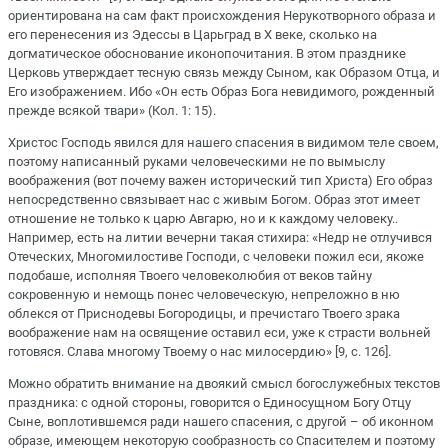
ориентирована на сам факт происхождения Нерукотворного образа и
его перенесения из Эдессы в Царьград в X веке, сколько на
догматическое обоснование иконопочитания. В этом празднике
Церковь утверждает тесную связь между Сыном, как Образом Отца, и
Его изображением. Ибо «Он есть Образ Бога невидимого, рожденный
прежде всякой твари» (Кол. 1: 15).
Христос Господь явился для нашего спасения в видимом теле своем,
поэтому написанный руками человеческими не по вымыслу
воображения (вот почему важен исторический тип Христа) Его образ
непосредственно связывает нас с живым Богом. Образ этот имеет
отношение не только к царю Авгарю, но и к каждому человеку..
Например, есть на литии вечерни такая стихира: «Недр не отлучився
Отеческих, Многомилостиве Господи, с человеки пожил еси, якоже
подобаше, исполняя Твоего человеколюбия от веков тайну
сокровенную и немощь понес человеческую, непреложно в ню
облекся от Приснодевы Богородицы, и пречистаго Твоего зрака
воображение нам на освящение оставил еси, уже к страсти вольней
готовяся. Слава многому Твоему о нас милосердию» [9, с. 126].
Можно обратить внимание на двоякий смысл богослужебных текстов
праздника: с одной стороны, говорится о Единосущном Богу Отцу
Сыне, воплотившемся ради нашего спасения, с другой – об иконном
образе, имеющем некоторую сообразность со Спасителем и поэтому