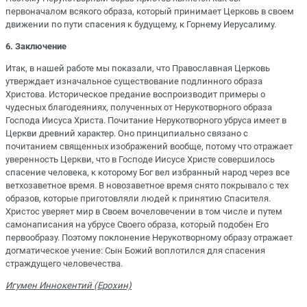
первоначалом всякого образа, который принимает Церковь в своем
движении по пути спасения к будущему, к Горнему Иерусалиму.
6. Заключение
Итак, в нашей работе мы показали, что Православная Церковь
утверждает изначальное существование подлинного образа
Христова. Историческое предание воспроизводит примеры о
чудесных благодеяниях, полученных от Нерукотворного образа
Господа Иисуса Христа. Почитание Нерукотворного убруса имеет в
Церкви древний характер. Оно принципиально связано с
почитанием священных изображений вообще, потому что отражает
уверенность Церкви, что в Господе Иисусе Христе совершилось
спасение человека, к которому Бог вел избранный народ через все
ветхозаветное время. В новозаветное время снято покрывало с тех
образов, которые приготовляли людей к принятию Спасителя.
Христос уверяет мир в Своем вочеловечении в том числе и путем
самонаписания на убрусе Своего образа, который подобен Его
первообразу. Поэтому поклонение Нерукотворному образу отражает
догматическое учение: Сын Божий воплотился для спасения
страждущего человечества.
Игумен Иннокентий (Ерохин)