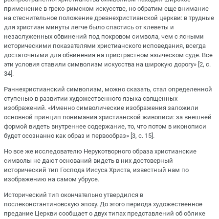
применение в греко-римском искусстве, но обратим еще внимание
на стеснительное положение древнехристианской церкви: в трудные
для христиан минуты легче было спастись от клеветы и
незаслуженных обвинений под покровом символа, чем с ясными
историческими показателями христианского исповедания, всегда
достаточными для обвинения на пристрастном языческом суде. Все
эти условия ставили символизм искусства на широкую дорогу» [2, с.
34].
Раннехристианский символизм, можно сказать, стал определенной
ступенью в развитии художественного языка священных
изображений. «Именно символические изображения заложили
основной принцип понимания христианской живописи: за внешней
формой видеть внутреннее содержание, то, что потом в иконописи
будет осознанно как образ и первообраз» [3, с. 15].
Но все же исследователю Нерукотворного образа христианские
символы не дают оснований видеть в них достоверный
исторический тип Господа Иисуса Христа, известный нам по
изображению на самом убрусе.
Исторический тип окончательно утвердился в
послеконстантиновскую эпоху. До этого периода художественное
предание Церкви сообщает о двух типах представлений об облике