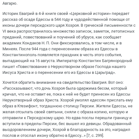
Авгарю.
Историк Евагрий в 4-й книге своей «Церковной истории» передает
рассказ об осаде Едессы в 544 году и чудодейственной помощи от
иконы дочери персидского царя Хозроя. В греческой письменности с
VI века распространилось множество записок, заметок, летописных
преданий, повествований и поучений об убрусе, как сообщает
академик Кондаков Н. П. Они фиксировались, в том числе, и в
Минеях. После 944 года с перенесением образа из Едессы в
Константинополь появляется праздник в честь этого события,
выпадающий на 16 августа. Император Константин Багрянородный
пишет «Повествование о Нерукотворном образе Господа нашего
Иисуса Христа и о перенесении его из Едессы в Царьград».
Хочется обратить внимание на свидетельство Евагрия. Вот оно:
«Рассказывают, что дочь Хозроя была одержима бесом, который
кричал, что не оставит ее, пока к ней не будет принесен из Едессы
Нерукотворный образ Христа. Хозрой умолял едессян прислать ему
образ в Ктезифонт, тогдашнюю столицу Персии. Жители Едессы, не
желая отсылать своей святыни, сняли с образа копию, которую и
отправили к Персидскому царю. Но едва послы перешли границу и
вступили в пределы Персии, бес вышел из девицы. Обрадованный
выздоровлением дочери, Хозрой в благодарность за это, наградил
послов и отослал икону обратно в Едессу…» [7, с. 299].