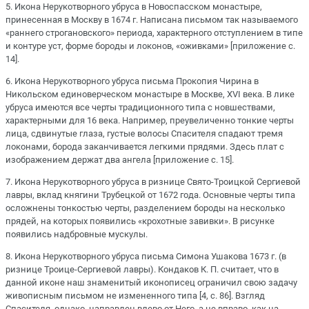
5. Икона Нерукотворного убруса в Новоспасском монастыре,
принесенная в Москву в 1674 г. Написана письмом так называемого
«раннего строгановского» периода, характерного отступлением в типе
и контуре уст, форме бороды и локонов, «оживками» [приложение с.
14].
6. Икона Нерукотворного убруса письма Прокопия Чирина в
Никольском единоверческом монастыре в Москве, XVI века. В лике
убруса имеются все черты традиционного типа с новшествами,
характерными для 16 века. Например, преувеличенно тонкие черты
лица, сдвинутые глаза, густые волосы Спасителя спадают тремя
локонами, борода заканчивается легкими прядями. Здесь плат с
изображением держат два ангела [приложение с. 15].
7. Икона Нерукотворного убруса в ризнице Свято-Троицкой Сергиевой
лавры, вклад княгини Трубецкой от 1672 года. Основные черты типа
осложнены тонкостью черты, разделением бороды на несколько
прядей, на которых появились «крохотные завивки». В рисунке
появились надбровные мускулы.
8. Икона Нерукотворного убруса письма Симона Ушакова 1673 г. (в
ризнице Троице-Сергиевой лавры). Кондаков К. П. считает, что в
данной иконе наш знаменитый иконописец ограничил свою задачу
живописным письмом не измененного типа [4, с. 86]. Взгляд
Спасителя, однако, направлен влево от Него, а не вправо, как на