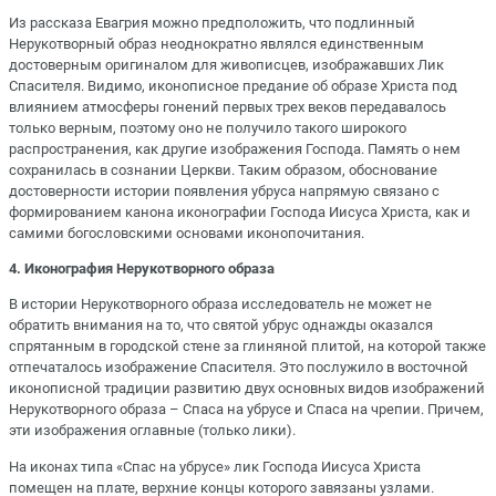
Из рассказа Евагрия можно предположить, что подлинный
Нерукотворный образ неоднократно являлся единственным
достоверным оригиналом для живописцев, изображавших Лик
Спасителя. Видимо, иконописное предание об образе Христа под
влиянием атмосферы гонений первых трех веков передавалось
только верным, поэтому оно не получило такого широкого
распространения, как другие изображения Господа. Память о нем
сохранилась в сознании Церкви. Таким образом, обоснование
достоверности истории появления убруса напрямую связано с
формированием канона иконографии Господа Иисуса Христа, как и
самими богословскими основами иконопочитания.
4. Иконография Нерукотворного образа
В истории Нерукотворного образа исследователь не может не
обратить внимания на то, что святой убрус однажды оказался
спрятанным в городской стене за глиняной плитой, на которой также
отпечаталось изображение Спасителя. Это послужило в восточной
иконописной традиции развитию двух основных видов изображений
Нерукотворного образа – Спаса на убрусе и Спаса на чрепии. Причем,
эти изображения оглавные (только лики).
На иконах типа «Спас на убрусе» лик Господа Иисуса Христа
помещен на плате, верхние концы которого завязаны узлами.