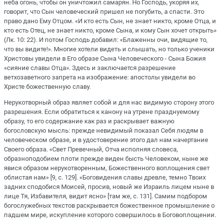
неба огонь, чтобы он уничтожил самарян. Но Господь, укоряя их,
говорит, что Сын человеческий пришел не погубить, а спасти. Это
право дано Ему Отцом. «И кто есть Сын, не знает никто, кроме Отца, и
кто есть Отец, не знает никто, кроме Сына, и кому Сын хочет открыть»
(Лк. 10: 22). И потом Господь добавил: «Блаженны очи, видящие то,
что вы видите!». Многие хотели видеть и слышать, но только ученики
Христовы увидели в Его образе Сына Человеческого - Сына Божия
«сияние славы Отца». Здесь и заключается разрешение
ветхозаветного запрета на изображение: апостолы увидели во
Христе божественную славу.
Нерукотворный образ являет собой и для нас видимую сторону этого
разрешения. Если обратиться к канону на утрене празднуемому
образу, то его содержание как раз и раскрывает важную
богословскую мысль: прежде невидимый показал Себя людям в
человеческом образе, и в удостоверение этого дал нам начертание
Своего образа. «Свет Превечный, Отча исполняя словеса,
образноподобием плоти прежде виден бысть Человеком, ныне же
явися образом нерукотворенным, Божественного воплощения свет
облистая нам» [9, с. 129]. «Боговидения славы древле, темно Твоих
задних сподобися Моисей, просив, новый же Израиль лицем ныне в
лице Тя, Избавителя, видит ясно» [там же, с. 131]. Самим подбором
богослужебных текстов раскрывается божественное промышление о
падшем мире, искупление которого совершилось в Боговоплощении.