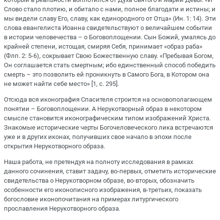
Слово стало плотию, и обитало с нами, полное благодати и истины; и
мы видели славу Его, славу, как единородного от Отца» (Ин. 1: 14). Эти
слова евангелиста Иоанна свидетельствуют о величайшем событии
в истории человечества – о Боговоплощении. Сын Божий, умалясь до
крайней степени, истощая, смиряя Себя, принимает «образ раба»
(Флп. 2: 5-6), сокрывает Свою Божественную славу. «Пребывая Богом,
Он соглашается стать смертным; ибо единственный способ победить
смерть – это позволить ей проникнуть в Самого Бога, в Котором она
не может найти себе место» [1, с. 295].
Отсюда вся иконография Спасителя строится на основополагающем
понятии – Боговоплощении. А Нерукотворный образ в некотором
смысле становится иконографическим типом изображений Христа.
Знакомые исторические черты Богочеловеческого лика встречаются
уже и в других иконах, получивших свое начало в эпохи после
открытия Нерукотворного образа.
Наша работа, не претендуя на полноту исследования в рамках
данного сочинения, ставит задачу, во-первых, отметить исторические
свидетельства о Нерукотворном образе, во-вторых, обозначить
особенности его иконописного изображения, в-третьих, показать
богословие иконопочитания на примерах литургического
прославления Нерукотворного образа.