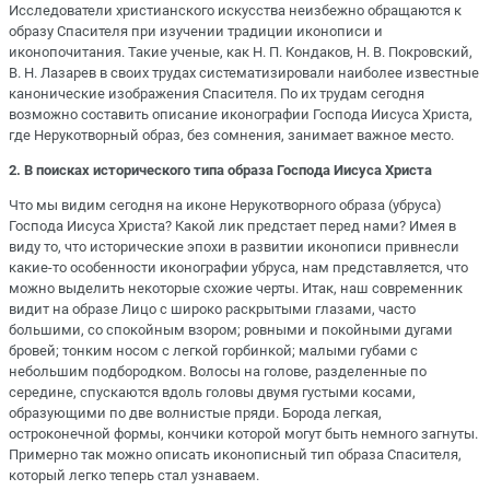
Исследователи христианского искусства неизбежно обращаются к
образу Спасителя при изучении традиции иконописи и
иконопочитания. Такие ученые, как Н. П. Кондаков, Н. В. Покровский,
В. Н. Лазарев в своих трудах систематизировали наиболее известные
канонические изображения Спасителя. По их трудам сегодня
возможно составить описание иконографии Господа Иисуса Христа,
где Нерукотворный образ, без сомнения, занимает важное место.
2. В поисках исторического типа образа Господа Иисуса Христа
Что мы видим сегодня на иконе Нерукотворного образа (убруса)
Господа Иисуса Христа? Какой лик предстает перед нами? Имея в
виду то, что исторические эпохи в развитии иконописи привнесли
какие-то особенности иконографии убруса, нам представляется, что
можно выделить некоторые схожие черты. Итак, наш современник
видит на образе Лицо с широко раскрытыми глазами, часто
большими, со спокойным взором; ровными и покойными дугами
бровей; тонким носом с легкой горбинкой; малыми губами с
небольшим подбородком. Волосы на голове, разделенные по
середине, спускаются вдоль головы двумя густыми косами,
образующими по две волнистые пряди. Борода легкая,
остроконечной формы, кончики которой могут быть немного загнуты.
Примерно так можно описать иконописный тип образа Спасителя,
который легко теперь стал узнаваем.