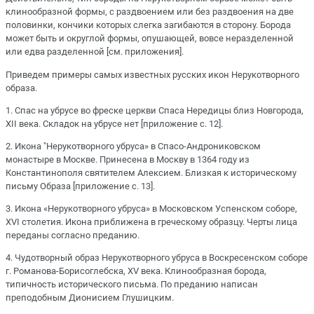
клинообразной формы, с раздвоением или без раздвоения на две
половинки, кончики которых слегка загибаются в сторону. Борода
может быть и округлой формы, опушающей, вовсе неразделенной
или едва разделенной [см. приложения].
Приведем примеры самых известных русских икон Нерукотворного
образа.
1. Спас на убрусе во фреске церкви Спаса Нередицы близ Новгорода,
XII века. Складок на убрусе нет [приложение с. 12].
2. Икона "Нерукотворного убруса» в Спасо-Андрониковском
монастыре в Москве. Принесена в Москву в 1364 году из
Константинополя святителем Алексием. Близкая к историческому
письму Образа [приложение с. 13].
3. Икона «Нерукотворного убруса» в Московском Успенском соборе,
XVI столетия. Икона приближена в греческому образцу. Черты лица
переданы согласно преданию.
4. Чудотворный образ Нерукотворного убруса в Воскресенском соборе
г. Романова-Борисоглебска, XV века. Клинообразная борода,
типичность исторического письма. По преданию написан
преподобным Дионисием Глушицким.