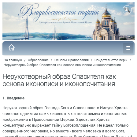
На главную
/
Образование
/
Основы Православия
/
Свидетельства веры
/
Нерукотворный образ Спасителя как основа иконописи и иконопочитания
Нерукотворный образ Спасителя как
основа иконописи и иконопочитания
1. Введение
Нерукотворный образ Господа Бога и Спаса нашего Иисуса Христа
является одним из самых известных и почитаемых иконописных
изображений в Православной Церкви. Здесь лик Христа
концептуально выражает тайну Боговоплощения. Не идеал только
совершенного Человека, но вместе - всего Человека и всего Бога,
который в реальности воплотился от Духа Святого и Марии Девы. «И