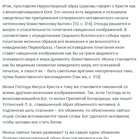
Итак, прославляя Нерукотворный образ Церковь говорит о Христе как
о вочеловечившемся Боге. Его «икона есть видимое и осязаемое
свидетельство припряжения сотворенного человеческого начала
нетленному божественному бытию» [10, с. 316]. Отсюда решается и
вопрос о спасительности почитания священных изображений. В
соответствии с определением Седьмого Вселенского собора через
почитание иконных образов все внимание и ум возносится к
невидимому Первообразу. «Такое исповедание почитания икон
ставит священное изображение как бы на грани видимого и
осязаемого мира и мира духовного, божественного. Икона становится
как бы видимым символом невидимого мира, его осязаемой
печатью, и смысл ее – быть светлыми вратами неизреченных таин,
путем божественного восхождения» [там же, с. 316].
Икона Господа Иисуса Христа к тому же становится связанной со
всеми другими иконными изображениями. Так, если Господь есть
вочеловечившийся Бог, то икона Пресвятой Богородицы, как пишет
Успенский Л. А., совершенный образ обоженного человека. А
подлинная цель спасения – это обожение, по объяснению святых
отцов. Снова вспоминаются такие слова: Бог сделался человеком,
чтобы человек мог стать богом.
Иконы святых также развивают ту же самую идею обожения.
Поэтому Нерукотворный образ Христов является как бы