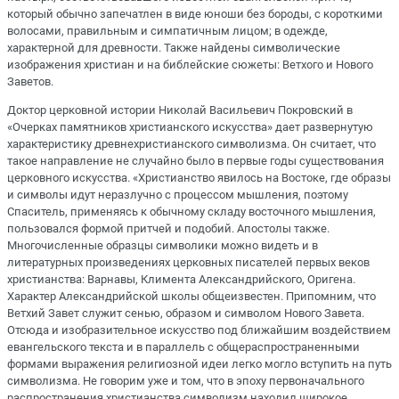
который обычно запечатлен в виде юноши без бороды, с короткими
волосами, правильным и симпатичным лицом; в одежде,
характерной для древности. Также найдены символические
изображения христиан и на библейские сюжеты: Ветхого и Нового
Заветов.
Доктор церковной истории Николай Васильевич Покровский в
«Очерках памятников христианского искусства» дает развернутую
характеристику древнехристианского символизма. Он считает, что
такое направление не случайно было в первые годы существования
церковного искусства. «Христианство явилось на Востоке, где образы
и символы идут неразлучно с процессом мышления, поэтому
Спаситель, применяясь к обычному складу восточного мышления,
пользовался формой притчей и подобий. Апостолы также.
Многочисленные образцы символики можно видеть и в
литературных произведениях церковных писателей первых веков
христианства: Варнавы, Климента Александрийского, Оригена.
Характер Александрийской школы общеизвестен. Припомним, что
Ветхий Завет служит сенью, образом и символом Нового Завета.
Отсюда и изобразительное искусство под ближайшим воздействием
евангельского текста и в параллель с общераспространенными
формами выражения религиозной идеи легко могло вступить на путь
символизма. Не говорим уже и том, что в эпоху первоначального
распространения христианства символизм находил широкое