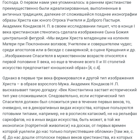
Господа. О первом нами уже упоминалось: в раннем христианстве
преимущественно были идеализированные, выполненные в
античных традициях, далекие от сложившейся позднее иконографии
образы Христа как юного Отрока Учителя и Доброго Пастыря.
Академик Кондаков Н. П. в своем исследовании пишет, что в конце I
века христианская стенопись сделала изображение Сына Божия
центральной фигурой. «Мы видим Христа младенцем на коленях
Матери при Поклонении волхвов; Учителем и совершителем чудес;
среди апостолов или в беседе с самарянкой; в сцене Крещения и др.
…Изображение Спасителя в мужественном возрасте относятся к
первой половине II века, но еще в течение всего II и III столетий
искусство предпочитает юношеский образ» [4, с.4].
Однако в первые три века формировался и другой тип изображения
Христа – в образе взрослого Мужа. Академик Кондаков Н .П.
высказывает такую догадку: «Век Константина застает исторический
тип уже сложившимся. Следовательно, если исторический тип
Спасителя должен был сложиться уже в течение первых веков, то,
очевидно, не в декоративных видах искусства, которые пользуются
готовыми типами, например, не в росписях катакомб, не на рельефах
саркофагов, но в иных видах искусства, быть может, в той же
иконописи (портретной живописи) на досках, от первых времен
которой уцелели до нас только полуистлевшие обломки» [там же, с.
4]. До нас дошли отголоски первых веков христианства, из которых