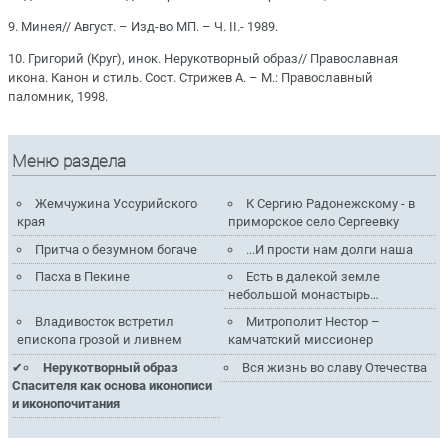
9. Минея// Август. – Изд-во МП. – Ч. II.- 1989.
10. Григорий (Круг), инок. Нерукотворный образ// Православная
икона. Канон и стиль. Сост. Стрижев А. – М.: Православный
паломник, 1998.
Меню раздела
Жемчужина Уссурийского
К Сергию Радонежскому - в
края
приморское село Сергеевку
Притча о безумном богаче
...И прости нам долги наша
Пасха в Пекине
Есть в далекой земле
небольшой монастырь…
Владивосток встретил
Митрополит Нестор –
епископа грозой и ливнем
камчатский миссионер
Нерукотворный образ
Вся жизнь во славу Отечества
Спасителя как основа иконописи
и иконопочитания