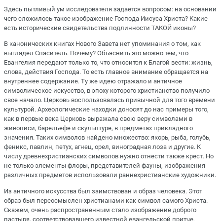
Здесь пытливый ум исследователя задается вопросом: на основании
чего сложилось такое изображение Господа Иисуса Христа? Какие
есть исторические свидетельства подлинности ТАКОЙ иконы?
В канонических книгах Нового Завета нет упоминания о том, как
выглядел Спаситель. Почему? Объяснить это можно тем, что
Евангелия передают только то, что относится к Благой вести: жизнь,
слова, действия Господа. То есть главное внимание обращается на
внутреннее содержание. Ту же идею отражало и античное
символическое искусство, в эпоху которого христианство получило
свое начало. Церковь воспользовалась привычной для того времени
культурой. Археологические находки доносят до нас примеры того,
как в первые века Церковь выражала свою веру символами в
живописи, барельефе и скульптуре, в предметах прикладного
значения. Таких символов найдено множество: якорь, рыба, голубь,
феникс, павлин, петух, агнец, орел, виноградная лоза и другие. К
числу древнехристианских символов нужно отнести также крест. Но
не только элементы флоры, представителей фауны, изображения
различных предметов использовали раннехристианские художники.
Из античного искусства был заимствован и образ человека. Этот
образ был переосмыслен христианами как символ самого Христа.
Скажем, очень распространенным стало изображение доброго
пастыря, соответствовавшего известной евангельской притче,