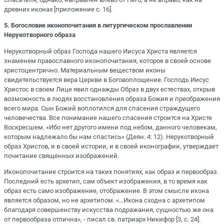
древних иконах [приложение с. 16].
5. Богословие иконопочитания в литургическом прославлении
Нерукотворного образа
Нерукотворный образ Господа нашего Иисуса Христа является
знаменем православного иконопочитания, которое в своей основе
христоцентрично. Материальным веществом иконы
свидетельствуется вера Церкви в Боговоплощение. Господь Иисус
Христос в своем Лице явил однажды Образ в двух естествах, открыв
возможность в людях восстановления образа Божия и преображения
всего мира. Сын Божий воплотился для спасения страждущего
человечества. Все понимание нашего спасения строится на Христе
Воскресшем. «Ибо нет другого имени под небом, данного человекам,
которым надлежало бы нам спастись» (Деян. 4: 12). Нерукотворный
образ Христов, и в своей истории, и в своей иконографии, утверждает
почитание священных изображений.
Иконопочитание строится на таких понятиях, как образ и первообраз.
Последний есть архетип, сам объект изображения, в то время как
образ есть само изображение, отображение. В этом смысле икона
является образом, но не архетипом. «…Икона сходна с архетипом
благодаря совершенству искусства подражания, сущностью же она
от первообраза отлична», - писал св. патриарх Никифор [3, с. 24].