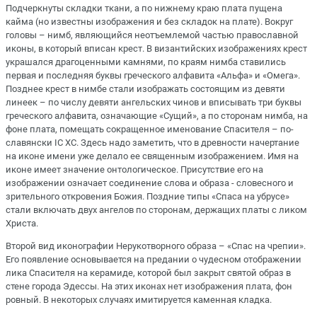
Подчеркнуты складки ткани, а по нижнему краю плата пущена
кайма (но известны изображения и без складок на плате). Вокруг
головы – нимб, являющийся неотъемлемой частью православной
иконы, в который вписан крест. В византийских изображениях крест
украшался драгоценными камнями, по краям нимба ставились
первая и последняя буквы греческого алфавита «Альфа» и «Омега».
Позднее крест в нимбе стали изображать состоящим из девяти
линеек – по числу девяти ангельских чинов и вписывать три буквы
греческого алфавита, означающие «Сущий», а по сторонам нимба, на
фоне плата, помещать сокращенное именование Спасителя – по-
славянски IС ХС. Здесь надо заметить, что в древности начертание
на иконе имени уже делало ее священным изображением. Имя на
иконе имеет значение онтологическое. Присутствие его на
изображении означает соединение слова и образа - словесного и
зрительного откровения Божия. Поздние типы «Спаса на убрусе»
стали включать двух ангелов по сторонам, держащих платы с ликом
Христа.
Второй вид иконографии Нерукотворного образа – «Спас на чрепии».
Его появление основывается на предании о чудесном отображении
лика Спасителя на керамиде, которой был закрыт святой образ в
стене города Эдессы. На этих иконах нет изображения плата, фон
ровный. В некоторых случаях имитируется каменная кладка.