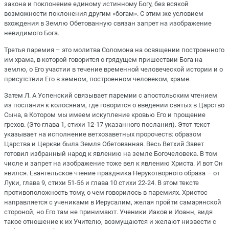
закона и поклонение единому истинному Богу, без всякой
возможности поклонения другим «богам». С этим же условием
вхождения в Землю Обетованную связан запрет на изображение
невидимого Бога.
Третья паремия – это молитва Соломона на освящении построенного
им храма, в которой говорится о грядущем пришествии Бога на
землю, о Его участии в течение временной человеческой истории и о
присутствии Его в земном, построенном человеком, храме.
Затем Л. А Успенский связывает паремии с апостольским чтением
из послания к колосянам, где говорится о введении святых в Царство
Сына, в Котором мы имеем искупление кровью Его и прощение
грехов. (Это глава 1, стихи 12-17 указанного послания). Этот текст
указывает на исполнение ветхозаветных пророчеств: образом
Царства и Церкви была Земля Обетованная. Весь Ветхий Завет
готовил избранный народ к явлению на земле Богочеловека. В том
числе и запрет на изображение тоже вел к явлению Христа. И вот Он
явился. Евангельское чтение праздника Нерукотворного образа – от
Луки, глава 9, стихи 51-56 и глава 10 стихи 22-24. В этом тексте
противоположность тому, о чем говорилось в паремиях. Христос
направляется с учениками в Иерусалим, желая пройти самарянской
стороной, но Его там не принимают. Ученики Иаков и Иоанн, видя
такое отношение к их Учителю, возмущаются и желают низвести с