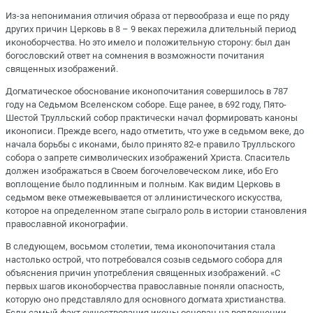
Из-за непонимания отличия образа от первообраза и еще по ряду
других причин Церковь в 8 – 9 веках пережила длительный период
иконоборчества. Но это имело и положительную сторону: был дан
богословский ответ на сомнения в возможности почитания
священных изображений.
Догматическое обоснование иконопочитания совершилось в 787
году на Седьмом Вселенском соборе. Еще ранее, в 692 году, Пято-
Шестой Трулльский собор практически начал формировать каноны
иконописи. Прежде всего, надо отметить, что уже в седьмом веке, до
начала борьбы с иконами, было принято 82-е правило Трулльского
собора о запрете символических изображений Христа. Спаситель
должен изображаться в Своем богочеловеческом лике, ибо Его
воплощение было подлинным и полным. Как видим Церковь в
седьмом веке отмежевывается от эллинистического искусства,
которое на определенном этапе сыграло роль в истории становления
православной иконографии.
В следующем, восьмом столетии, тема иконопочитания стала
настолько острой, что потребовался созыв седьмого собора для
объяснения причин употребления священных изображений. «С
первых шагов иконоборчества православные поняли опасность,
которую оно представляло для основного догмата христианства.
Если самый факт существования иконы основан на воплощении