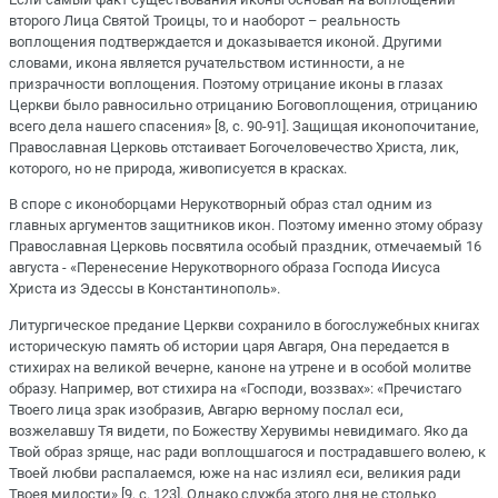
второго Лица Святой Троицы, то и наоборот – реальность
воплощения подтверждается и доказывается иконой. Другими
словами, икона является ручательством истинности, а не
призрачности воплощения. Поэтому отрицание иконы в глазах
Церкви было равносильно отрицанию Боговоплощения, отрицанию
всего дела нашего спасения» [8, с. 90-91]. Защищая иконопочитание,
Православная Церковь отстаивает Богочеловечество Христа, лик,
которого, но не природа, живописуется в красках.
В споре с иконоборцами Нерукотворный образ стал одним из
главных аргументов защитников икон. Поэтому именно этому образу
Православная Церковь посвятила особый праздник, отмечаемый 16
августа - «Перенесение Нерукотворного образа Господа Иисуса
Христа из Эдессы в Константинополь».
Литургическое предание Церкви сохранило в богослужебных книгах
историческую память об истории царя Авгаря, Она передается в
стихирах на великой вечерне, каноне на утрене и в особой молитве
образу. Например, вот стихира на «Господи, воззвах»: «Пречистаго
Твоего лица зрак изобразив, Авгарю верному послал еси,
возжелавшу Тя видети, по Божеству Херувимы невидимаго. Яко да
Твой образ зряще, нас ради воплощшагося и пострадавшего волею, к
Твоей любви распалаемся, юже на нас излиял еси, великия ради
Твоея милости» [9, с. 123]. Однако служба этого дня не столько