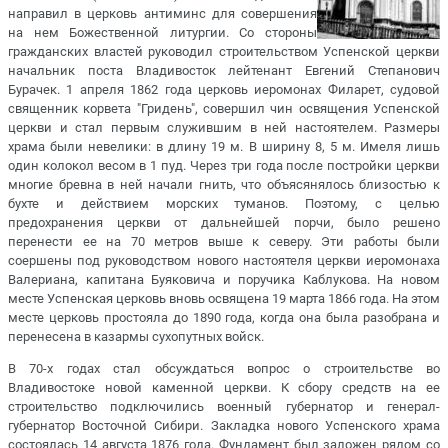
направил в церковь антиминс для совершения
на нем Божественной литургии. Со стороны
гражданских властей руководил строительством Успенской церкви
начальник поста Владивосток лейтенант Евгений Степанович
Бурачек. 1 апреля 1862 года церковь иеромонах Филарет, судовой
священник корвета "Гридень", совершил чин освящения Успенской
церкви и стал первым служившим в ней настоятелем. Размеры
храма были невелики: в длину 19 м. В ширину 8, 5 м. Имеля лишь
один колокол весом в 1 пуд. Через три года после постройки церкви
многие бревна в ней начали гнить, что объясянялось близостью к
бухте и действием морских туманов. Поэтому, с целью
предохранения церкви от дальнейшей порчи, было решено
перенести ее на 70 метров выше к северу. Эти работы были
соершены под руководством нового настоятеля церкви иеромонаха
Валериана, капитана Буяковича и поручика Каблукова. На новом
месте Успенская церковь вновь освящена 19 марта 1866 года. На этом
месте церковь простояла до 1890 года, когда она была разобрана и
перенесена в казармы сухопутных войск.
В 70-х годах стал обсуждаться вопрос о строительстве во
Владивостоке новой каменной церкви. К сбору средств на ее
строительство подключились военный губернатор и генерал-
губернатор Восточной Сибири. Закладка нового Успенского храма
состоялась 14 августа 1876 года. Фундамент был заложен рядом со