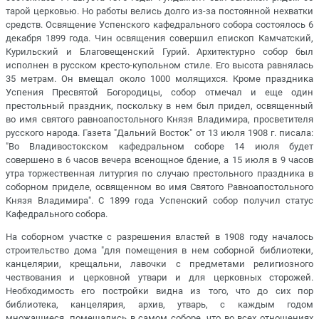
тарой церковью. Но работы велись долго из-за постоянной нехватки
средств. Освящение Успенского кафедрального собора состоялось 6
декабря 1899 года. Чин освящения совершил епископ Камчатский,
Курильский и Благовещенский Гурий. Архитектурно собор был
исполнен в русском кресто-купольном стиле. Его высота равнялась
35 метрам. Он вмещал около 1000 молящихся. Кроме праздника
Успения Пресвятой Богородицы, собор отмечал и еще один
престольный праздник, поскольку в нем был придел, освященный
во имя святого равноапостольного Князя Владимира, просветителя
русского народа. Газета "Дальний Восток" от 13 июля 1908 г. писала:
"Во Владивостокском кафедральном соборе 14 июля будет
совершено в 6 часов вечера всенощное бдение, а 15 июля в 9 часов
утра торжественная литургия по случаю престольного праздника в
соборном приделе, освященном во имя Святого Равноапостольного
Князя Владимира". С 1899 года Успенский собор получил статус
Кафедрального собора.
На соборном участке с разрешения властей в 1908 году началось
строительство дома "для помещения в нем соборной библиотеки,
канцелярии, крещальни, лавочки с предметами религиозного
чествования и церковной утвари и для церковных сторожей.
Необходимость его постройки видна из того, что до сих пор
библиотека, канцелярия, архив, утварь, с каждым годом
множащиеся, помещались в самом соборе, что во всех отношениях