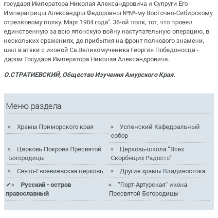
государя Императора Николая Александровича и Супруги Его
Императрицы Александры Федоровны №№-му Восточно-Сибирскому
стрелковому полку. Март 1904 года". 36-ой полк, тот, что провел
единственную за всю японскую войну наступательную операцию, в
нескольких сражениях, до прибытия на фронт полкового знамени,
шел в атаки с иконой Св.Великомученика Георгия Победоносца -
даром Государя Императора Николая Александровича.
О.СТРАТИЕВСКИЙ, Общество Изучения Амурского Края.
Меню раздела
Храмы Приморского края
Успенский Кафедральный
собор
Церковь Покрова Пресвятой
Церковь-школа “Всех
Богородицы
Скорбящих Радость”
Свято-Евсевиевская церковь
Другие храмы Владивостока
Русский - остров
“Порт-Артурская” икона
православный
Пресвятой Богородицы