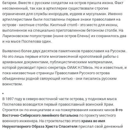
батареи. Вместе с русским солдатом на остров пришла икона. Факт
несомненный, так как в артиллерии существовали строгие
ограничения для службы инородцев, иудеев и мусульман. Именно
артиллеристами были поставлены первые знаки православия на
острове - киотные столбы. Киотный столб - это место для иконы,
выполненное на специально приготовленном бетонном столбе. На
Ларионовском полуострове (ныне остров Елены) их сохранилось два
и на мысе Поспелова один.
Выявлено более двух десятков памятников православия на Русском.
Но это лишь первые итоги многомесячной кропотливой работы с
архивными документами, публицистическими материалами,
которой руководит пресс-секретарь ОИАК Н.Г.Мизь. Но и известные, и
пока неизвестные страницы Православия Русского острова
объединены родной связующей нитью - они писались русским
воинством.
В 1897 году в северо-восточной части острова, у подножья мыса
Поспелова возводится первый православный воинский Храм.
Строится он по инициативе и на пожертвования нижних чинов
8-го
Восточно-Сибирского линейного батальона
по проекту местного
военного инженера. На строительство этого
храма во имя
Нерукотворного Образа Христа Спасителя
прислал свой денежный