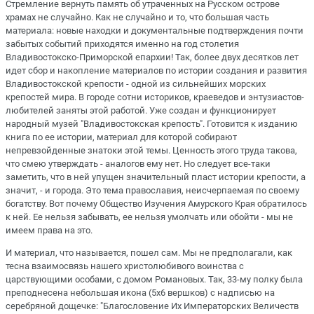
Стремление вернуть память об утраченных на Русском острове
храмах не случайно. Как не случайно и то, что большая часть
материала: новые находки и документальные подтверждения почти
забытых событий приходятся именно на год столетия
Владивостокско-Приморской епархии! Так, более двух десятков лет
идет сбор и накопление материалов по истории создания и развития
Владивостокской крепости - одной из сильнейших морских
крепостей мира. В городе сотни историков, краеведов и энтузиастов-
любителей заняты этой работой. Уже создан и функционирует
народный музей "Владивостокская крепость". Готовится к изданию
книга по ее истории, материал для которой собирают
непревзойденные знатоки этой темы. Ценность этого труда такова,
что смею утверждать - аналогов ему нет. Но следует все-таки
заметить, что в ней упущен значительный пласт истории крепости, а
значит, - и города. Это тема православия, неисчерпаемая по своему
богатству. Вот почему Общество Изучения Амурского Края обратилось
к ней. Ее нельзя забывать, ее нельзя умолчать или обойти - мы не
имеем права на это.
И материал, что называется, пошел сам. Мы не предполагали, как
тесна взаимосвязь нашего христолюбивого воинства с
царствующими особами, с домом Романовых. Так, 33-му полку была
преподнесена небольшая икона (5х6 вершков) с надписью на
серебряной дощечке: "Благословение Их Императорских Величеств