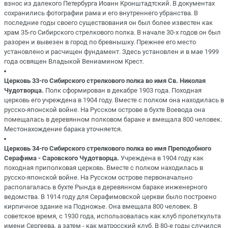
взнос из далекого Петербурга Иоанн Кронштадтский. В документах
сохранились фотографии рама и его внутреннего убранства. В
последние годы своего существования он был более известен как
храм 35-го Сибирского стрелкового полка. В начале 30-х годов он был
разорен и вывезен в город по бревнышку. Прежнее его место
установлено и расчищен фундамент. Здесь установлен и в мае 1999
года освящен Владыкой Вениамином Крест.
Церковь 33-го Сибирского стрелкового полка во имя Св. Николая
Чудотворца.
Полк сформирован в декабре 1903 года. Походная
церковь его учреждена в 1904 году. Вместе с полком она находилась в
русско-японской войне. На Русском острове в бухте Воевода она
помещалась в деревянном полковом бараке и вмещала 800 человек.
Местонахождение барака уточняется.
Церковь 34-го Сибирского стрелкового полка во имя Преподобного
Серафима - Саровского Чудотворца.
Учреждена в 1904 году как
походная приполковая церковь. Вместе с полком находилась в
русско-японской войне. На Русском острове первоначально
располагалась в бухте Рында в деревянном бараке инженерного
ведомства. В 1914 году для Серафимовской церкви было построено
кирпичное здание на Подножье. Она вмещала 800 человек. В
советское время, с 1930 года, использовалась как клуб пролеткульта
имени Сергеева, а затем - как матросский клуб. В 80-е годы случился