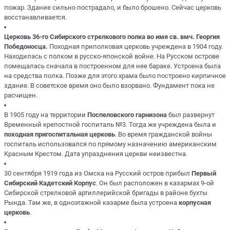
пожар. Здание сильно пострадало, и было брошено. Сейчас церковь
восстанавливается.
Церковь 36-го Сибирского стрелкового полка во имя св. вмч. Георгия
Победоносца.
Походная приполковая церковь учреждена в 1904 году.
Находилась с полком в русско-японской войне. На Русском острове
помещалась сначала в построенном для нее бараке. Устроена была
на средства полка. Позже для этого храма было построено кирпичное
здание. В советское время оно было взорвано. Фундамент пока не
расчищен.
В 1905 году на территории
Поспеловского гарнизона
был развернут
Временный крепостной госпиталь №3. Тогда же учреждена была и
походная пригоспитальная церковь
. Во время гражданской войны
госпиталь использовался по прямому назначению американским
Красным Крестом. Дата упразднения церкви неизвестна.
30 сентября 1919 года из Омска на Русский остров прибыл
Первый
Сибирский Кадетский Корпус
. Он был расположен в казармах 9-ой
Сибирской стрелковой артиллерийской бригады в районе бухты
Рында. Там же, в одноэтажной казарме была устроена
корпусная
церковь
.