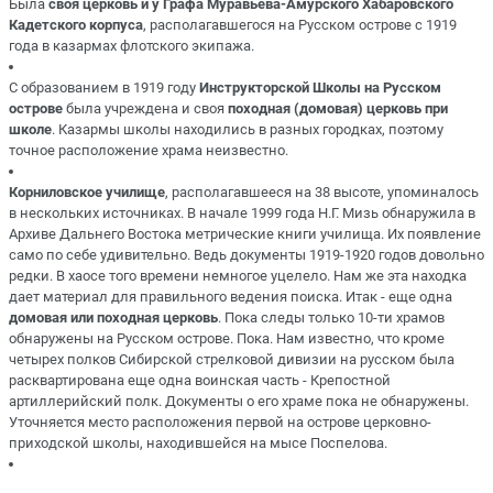
Была
своя церковь и у Графа Муравьева-Амурского Хабаровского
Кадетского корпуса
, располагавшегося на Русском острове с 1919
года в казармах флотского экипажа.
С образованием в 1919 году
Инструкторской Школы на Русском
острове
была учреждена и своя
походная (домовая) церковь при
школе
. Казармы школы находились в разных городках, поэтому
точное расположение храма неизвестно.
Корниловское училище
, располагавшееся на 38 высоте, упоминалось
в нескольких источниках. В начале 1999 года Н.Г. Мизь обнаружила в
Архиве Дальнего Востока метрические книги училища. Их появление
само по себе удивительно. Ведь документы 1919-1920 годов довольно
редки. В хаосе того времени немногое уцелело. Нам же эта находка
дает материал для правильного ведения поиска. Итак - еще одна
домовая или походная церковь
. Пока следы только 10-ти храмов
обнаружены на Русском острове. Пока. Нам известно, что кроме
четырех полков Сибирской стрелковой дивизии на русском была
расквартирована еще одна воинская часть - Крепостной
артиллерийский полк. Документы о его храме пока не обнаружены.
Уточняется место расположения первой на острове церковно-
приходской школы, находившейся на мысе Поспелова.