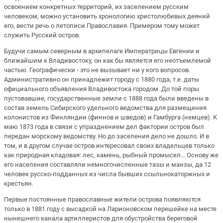
освоением конкретных территорий, их заселением русским
человеком, можно установить хронологию христолюбивых деяний
его, вести речь о летописи Православия. Примером тому может
служить Русский остров.
Будучи самым северным в архипелаге Императрицы Евгении и
ближайшим к Владивостоку, он как бы является его неотъемлемой
частью. Географически - это не вызывает ни у кого вопросов.
Административно он принадлежит городу с 1880 года, т.е. даты
официального объявления Владивостока городом. До той поры
пустовавшие, государственные земли с 1888 года были введены в
состав земель Сибирского удельного ведомства для размещения
колонистов из Финляндии (финнов и шведов) и Гамбурга (немцев). К
маю 1873 года в связи с упразднением дел фактории остров был
передан морскому ведомству. Но до заселения дело не дошло. И в
том, и в другом случае остров интересовал своих владельцев только
как природная кладовая: лес, камень, рыбный промысел... Основу же
его населения составляли немногочисленные тазы и манзы, да 12
человек русско-подданных из числа бывших ссыльнокаторжных и
крестьян.
Первые постоянные православные жители острова появляются
только в 1881 году с высадкой на Ларионовском перешейке на месте
нынешнего канала артиллеристов для обустройства береговой