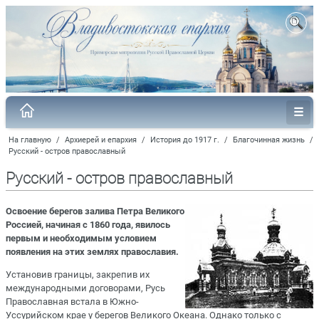
На главную
/
Архиерей и епархия
/
История до 1917 г.
/
Благочинная жизнь
/
Русский - остров православный
Русский - остров православный
Освоение берегов залива Петра Великого
Россией, начиная с 1860 года, явилось
первым и необходимым условием
появления на этих землях православия.
Установив границы, закрепив их
международными договорами, Русь
Православная встала в Южно-
Уссурийском крае у берегов Великого Океана. Однако только с