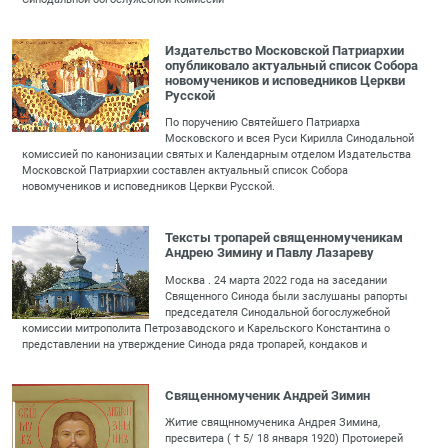
Издательство Московской Патриархии
опубликовало актуальный список Собора
новомучеников и исповедников Церкви
Русской
По поручению Святейшего Патриарха
Московского и всея Руси Кирилла Синодальной
комиссией по канонизации святых и Календарным отделом Издательства
Московской Патриархии составлен актуальный список Собора
новомучеников и исповедников Церкви Русской.
Тексты тропарей священномученикам
Андрею Зимину и Павлу Лазареву
Москва . 24 марта 2022 года на заседании
Священного Синода были заслушаны рапорты
председателя Синодальной богослужебной
комиссии митрополита Петрозаводского и Карельского Константина о
представлении на утверждение Синода ряда тропарей, кондаков и
Священномученик Андрей Зимин
Житие свящнномученика Андрея Зимина,
пресвитера ( † 5/ 18 января 1920) Протоиерей