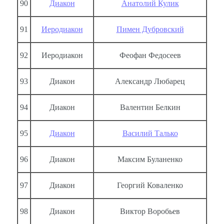
90
Диакон
Анатолий Кулик
91
Иеродиакон
Пимен Дубровский
92
Иеродиакон
Феофан Федосеев
93
Диакон
Александр Любарец
94
Диакон
Валентин Белкин
95
Диакон
Василий Талько
96
Диакон
Максим Буланенко
97
Диакон
Георгий Коваленко
98
Диакон
Виктор Воробьев