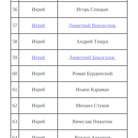
56
Иерей
Игорь Спицын
57
Иерей
Димитрий Винокуров
58
Иерей
Андрей Тищук
59
Иерей
Димитрий Брызгалов
60
Иерей
Роман Бурдинский
61
Иерей
Иоанн Караман
62
Иерей
Михаил Стуков
63
Иерей
Вячеслав Никитин
64
Иерей
Виктор Архипов