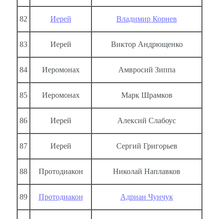
82
Иерей
Владимир Корнев
83
Иерей
Виктор Андрющенко
84
Иеромонах
Амвросий Зиппа
85
Иеромонах
Марк Шрамков
86
Иерей
Алексий Слабоус
87
Иерей
Сергий Григорьев
88
Протодиакон
Николай Наплавков
89
Протодиакон
Адриан Чунчук