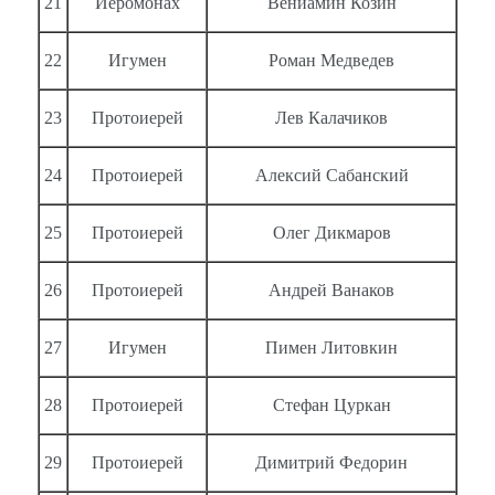
21
Иеромонах
Вениамин Козин
22
Игумен
Роман Медведев
23
Протоиерей
Лев Калачиков
24
Протоиерей
Алексий Сабанский
25
Протоиерей
Олег Дикмаров
26
Протоиерей
Андрей Ванаков
27
Игумен
Пимен Литовкин
28
Протоиерей
Стефан Цуркан
29
Протоиерей
Димитрий Федорин