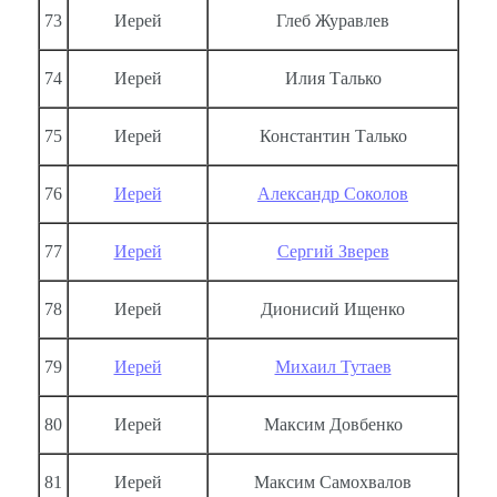
73
Иерей
Глеб Журавлев
74
Иерей
Илия Талько
75
Иерей
Константин Талько
76
Иерей
Александр Соколов
77
Иерей
Сергий Зверев
78
Иерей
Дионисий Ищенко
79
Иерей
Михаил Тутаев
80
Иерей
Максим Довбенко
81
Иерей
Максим Самохвалов