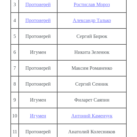
3
Протоиерей
Ростислав Мороз
4
Протоиерей
Александр Талько
5
Протоиерей
Сергий Бирюк
6
Игумен
Никита Зеленюк
7
Протоиерей
Максим Романенко
8
Протоиерей
Сергий Сенник
9
Игумен
Филарет Саяпин
10
Игумен
Антоний Каменчук
11
Протоиерей
Анатолий Колесников