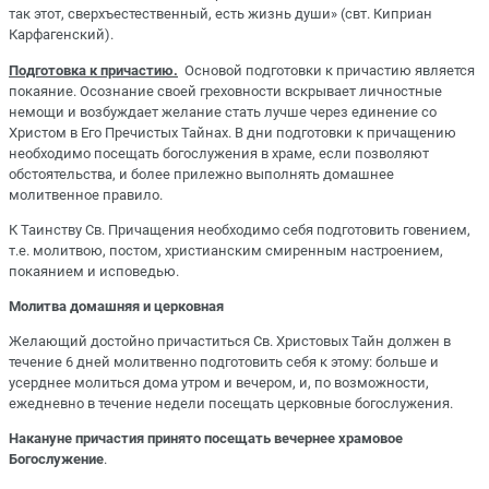
так этот, сверхъестественный, есть жизнь души» (свт. Киприан
Карфагенский).
Подготовка к причастию.
Основой подготовки к причастию является
покаяние. Осознание своей греховности вскрывает личностные
немощи и возбуждает желание стать лучше через единение со
Христом в Его Пречистых Тайнах. В дни подготовки к причащению
необходимо посещать богослужения в храме, если позволяют
обстоятельства, и более прилежно выполнять домашнее
молитвенное правило.
К Таинству Св. Причащения необходимо себя подготовить говением,
т.е. молитвою, постом, христианским смиренным настроением,
покаянием и исповедью.
Молитва домашняя и церковная
Желающий достойно причаститься Св. Христовых Тайн должен в
течение 6 дней молитвенно подготовить себя к этому: больше и
усерднее молиться дома утром и вечером, и, по возможности,
ежедневно в течение недели посещать церковные богослужения.
Накануне причастия принято посещать вечернее храмовое
Богослужение
.