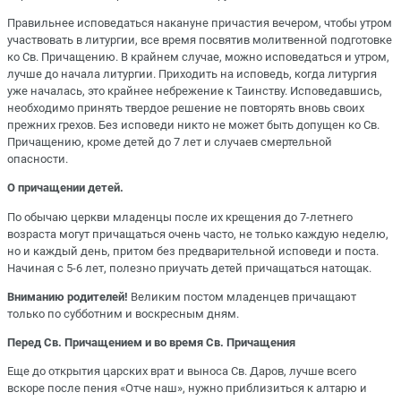
Правильнее исповедаться накануне причастия вечером, чтобы утром
участвовать в литургии, все время посвятив молитвенной подготовке
ко Св. Причащению. В крайнем случае, можно исповедаться и утром,
лучше до начала литургии. Приходить на исповедь, когда литургия
уже началась, это крайнее небрежение к Таинству. Исповедавшись,
необходимо принять твердое решение не повторять вновь своих
прежних грехов. Без исповеди никто не может быть допущен ко Св.
Причащению, кроме детей до 7 лет и случаев смертельной
опасности.
О причащении детей.
По обычаю церкви младенцы после их крещения до 7-летнего
возраста могут причащаться очень часто, не только каждую неделю,
но и каждый день, притом без предварительной исповеди и поста.
Начиная с 5-6 лет, полезно приучать детей причащаться натощак.
Вниманию родителей!
Великим постом младенцев причащают
только по субботним и воскресным дням.
Перед Св. Причащением и во время Св. Причащения
Еще до открытия царских врат и выноса Св. Даров, лучше всего
вскоре после пения «Отче наш», нужно приблизиться к алтарю и