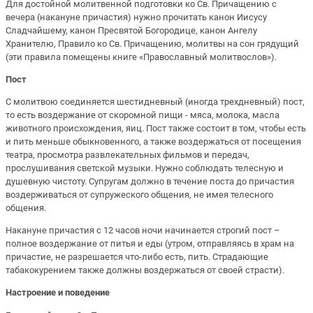
Для достойной молитвенной подготовки ко Св. Причащению с
вечера (накануне причастия) нужно прочитать канон Иисусу
Сладчайшему, канон Пресвятой Богородице, канон Ангелу
Хранителю, Правило ко Св. Причащению, молитвы на сон грядущий
(эти правила помещены книге «Православный молитвослов»).
Пост
С молитвою соединяется шестидневный (иногда трехдневный) пост,
то есть воздержание от скоромной пищи - мяса, молока, масла
животного происхождения, яиц. Пост также состоит в том, чтобы есть
и пить меньше обыкновенного, а также воздержаться от посещения
театра, просмотра развлекательных фильмов и передач,
прослушивания светской музыки. Нужно соблюдать телесную и
душевную чистоту. Супругам должно в течение поста до причастия
воздерживаться от супружеского общения, не имея телесного
общения.
Накануне причастия с 12 часов ночи начинается строгий пост –
полное воздержание от питья и еды (утром, отправляясь в храм на
причастие, не разрешается что-либо есть, пить. Страдающие
табакокурением также должны воздержаться от своей страсти).
Настроение и поведение