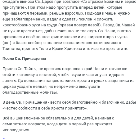
ожидать выноса Св. Даров при возгласе «Со страхом Божиим и верою
приступите». При этом надо пропустить вперед детей, которые
причащаются первыми, раньше взрослых. Подходя к Чаше, нужно
еще заблаговременно, издали сделать поклон и сложить
крестообразно руки на груди (правая поверх левой). Перед Св. Чашей
не нужно креститься, дабы нечаянно не толкнуть Св. Чаши, внятно
произнести своё полное христианское имя, широко открыть уста
(рот) и благоговейно, с полным сознанием святости великого
Таинства, принять Тело и Кровь Христово и тотчас же проглотить.
После Св. Причащения
Приняв Св. Тайны, не крестясь поцеловав край Чаши и тотчас же
отойти к столику с теплотой, чтобы вкусить частицу антидора и
запить. До целования напрестольного креста в руках священника из
церкви уходить нельзя, но непременно выслушать
благодарственные молитвы.
В день Св. Причащения - вести себя благоговейно и благочинно, дабы
«честно соблюсти в себе Христа принятого».
Всё вышеизложенное обязательно и для детей, начиная с
семилетнего возраста, когда дети в первый раз приходят
исповедаться.