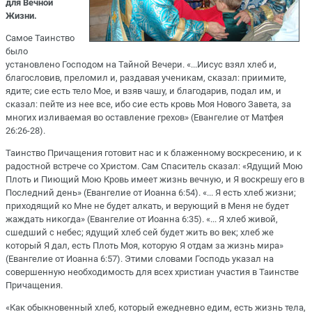
для Вечной
Жизни.
Самое Таинство
было
установлено Господом на Тайной Вечери. «...Иисус взял хлеб и,
благословив, преломил и, раздавая ученикам, сказал: приимите,
ядите; сие есть тело Мое, и взяв чашу, и благодарив, подал им, и
сказал: пейте из нее все, ибо сие есть кровь Моя Нового Завета, за
многих изливаемая во оставление грехов» (Евангелие от Матфея
26:26-28).
Таинство Причащения готовит нас и к блаженному воскресению, и к
радостной встрече со Христом. Сам Спаситель сказал: «Ядущий Мою
Плоть и Пиющий Мою Кровь имеет жизнь вечную, и Я воскрешу его в
Последний день» (Евангелие от Иоанна 6:54). «... Я есть хлеб жизни;
приходящий ко Мне не будет алкать, и верующий в Меня не будет
жаждать никогда» (Евангелие от Иоанна 6:35). «... Я хлеб живой,
сшедший с небес; ядущий хлеб сей будет жить во век; хлеб же
который Я дал, есть Плоть Моя, которую Я отдам за жизнь мира»
(Евангелие от Иоанна 6:57). Этими словами Господь указал на
совершенную необходимость для всех христиан участия в Таинстве
Причащения.
«Как обыкновенный хлеб, который ежедневно едим, есть жизнь тела,