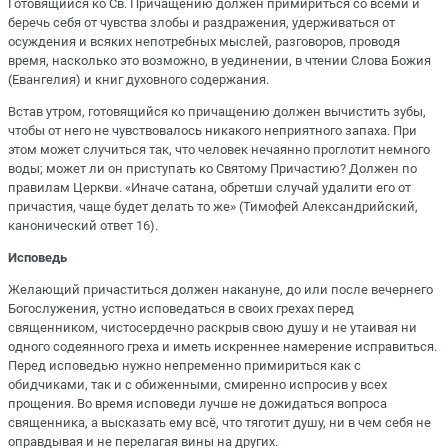
Готовящийся ко Св. Причащению должен примириться со всеми и
беречь себя от чувства злобы и раздражения, удерживаться от
осуждения и всяких непотребных мыслей, разговоров, проводя
время, насколько это возможно, в уединении, в чтении Слова Божия
(Евангелия) и книг духовного содержания.
Встав утром, готовящийся ко причащению должен вычистить зубы,
чтобы от него не чувствовалось никакого неприятного запаха. При
этом может случиться так, что человек нечаянно проглотит немного
воды; может ли он приступать ко Святому Причастию? Должен по
правилам Церкви. «Иначе сатана, обретши случай удалити его от
причастия, чаще будет делать то же» (Тимофей Александрийский,
канонический ответ 16).
Исповедь
Желающий причаститься должен накануне, до или после вечернего
Богослужения, устно исповедаться в своих грехах перед
священником, чистосердечно раскрыв свою душу и не утаивая ни
одного содеянного греха и иметь искреннее намерение исправиться.
Перед исповедью нужно непременно примириться как с
обидчиками, так и с обиженными, смиренно испросив у всех
прощения. Во время исповеди лучше не дожидаться вопроса
священника, а высказать ему всё, что тяготит душу, ни в чем себя не
оправдывая и не перелагая вины на других.