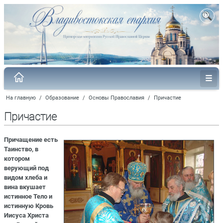
На главную
/
Образование
/
Основы Православия
/
Причастие
Причастие
Причащение есть
Таинство, в
котором
верующий под
видом хлеба и
вина вкушает
истинное Тело и
истинную Кровь
Иисуса Христа