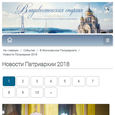
На главную
/
События
/
В Московском Патриархате
/
Новости Патриархии 2018
Новости Патриархии 2018
1
2
3
4
5
6
7
8
9
10
»