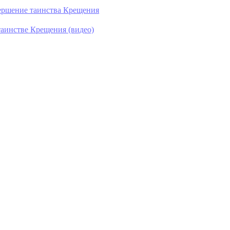
ершение таинства Крещения
таинстве Крещения (видео)