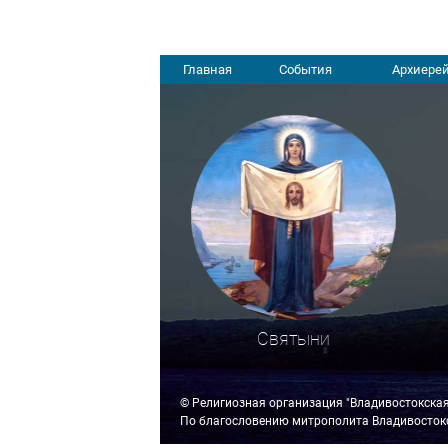
Главная
События
Архиерей
Святыни
© Религиозная организация "Владивостокска
По благословению митрополита Владивостокс