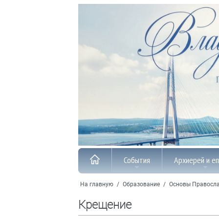
События
Архиерей и е
На главную
/
Образование
/
Основы Правосл
Крещение