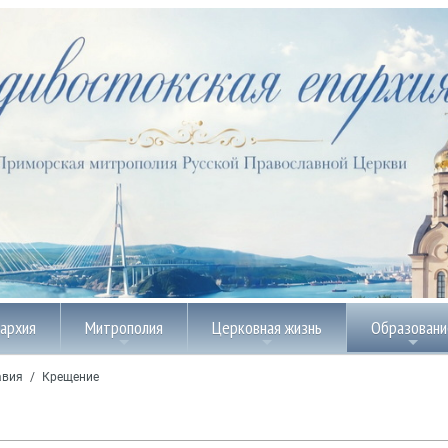
пархия
Митрополия
Церковная жизнь
Образовани
авия
/
Крещение