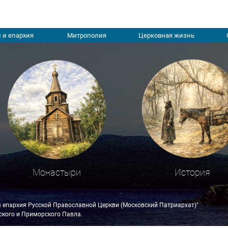
 и епархия
Митрополия
Церковная жизнь
Монастыри
История
я епархия Русской Православной Церкви (Московский Патриархат)"
кого и Приморского Павла.