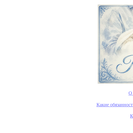
О
Какие обязанност
К