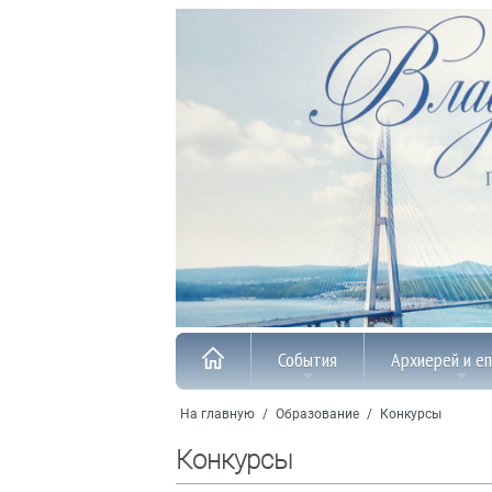
События
Архиерей и е
На главную
/
Образование
/
Конкурсы
Конкурсы