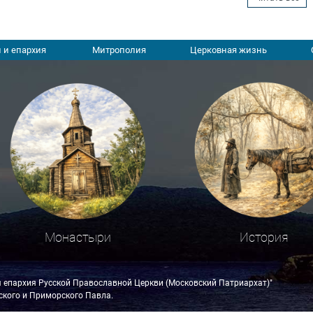
 и епархия
Митрополия
Церковная жизнь
Монастыри
История
я епархия Русской Православной Церкви (Московский Патриархат)"
кого и Приморского Павла.