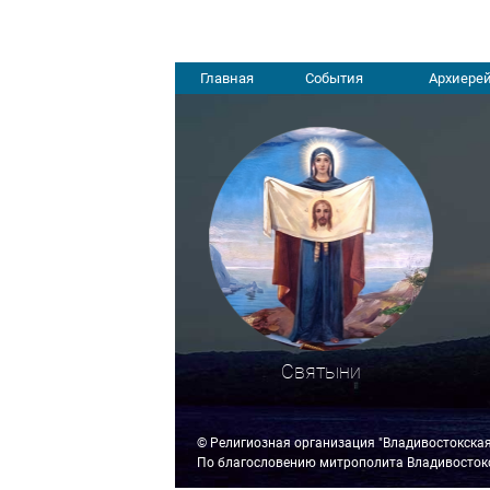
Главная
События
Архиерей
Святыни
© Религиозная организация "Владивостокска
По благословению митрополита Владивостокс