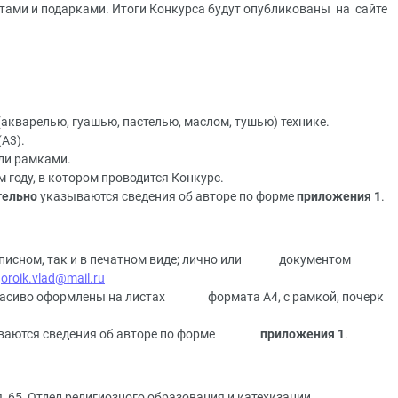
тами и подарками. Итоги Конкурса будут опубликованы на сайте
кварелью, гуашью, пастелью, маслом, тушью) технике.
А3).
ли рамками.
 году, в котором проводится Конкурс.
тельно
указываются сведения об авторе по форме
приложения 1
.
кописном, так и в печатном виде; лично или документом
у
oroik.vlad@mail.ru
расиво оформлены на листах формата А4, с рамкой, почерк
ваются сведения об авторе по форме
приложения 1
.
ая, 65, Отдел религиозного образования и катехизации