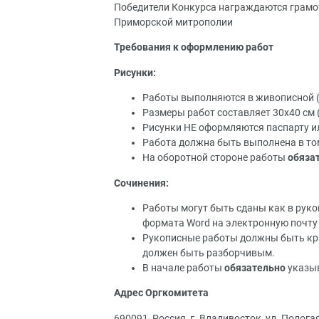
Победители Конкурса награждаются грамо
Приморской митрополии
Требования к оформлению работ
Рисунки:
Работы выполняются в живописной (а
Размеры работ составляет 30x40 см (
Рисунки НЕ оформляются паспарту и
Работа должна быть выполнена в том
На оборотной стороне работы
обяза
Сочинения:
Работы могут быть сданы как в ру
формата Word на электронную почт
Рукописные работы должны быть к
должен быть разборчивым.
В начале работы
обязательно
указы
Адрес Оргкомитета
690091, Россия, г. Владивосток, ул. Полог