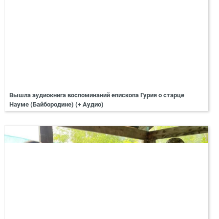
Вышла аудиокнига воспоминаний епископа Гурия о старце
Науме (Байбородине) (+ Аудио)