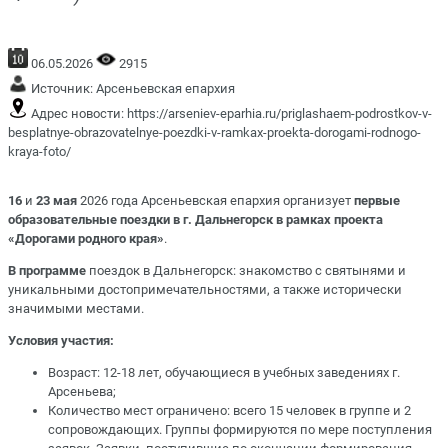
06.05.2026
2915
Источник:
Арсеньевская епархия
Адрес новости:
https://arseniev-eparhia.ru/priglashaem-podrostkov-v-
besplatnye-obrazovatelnye-poezdki-v-ramkax-proekta-dorogami-rodnogo-
kraya-foto/
16
и
23 мая
2026 года Арсеньевская епархия организует
первые
образовательные поездки в г. Дальнегорск в рамках проекта
«Дорогами родного края»
.
В программе
поездок в Дальнегорск: знакомство с святынями и
уникальными достопримечательностями, а также исторически
значимыми местами.
Условия участия:
Возраст: 12-18 лет, обучающиеся в учебных заведениях г.
Арсеньева;
Количество мест ограничено: всего 15 человек в группе и 2
сопровождающих. Группы формируются по мере поступления