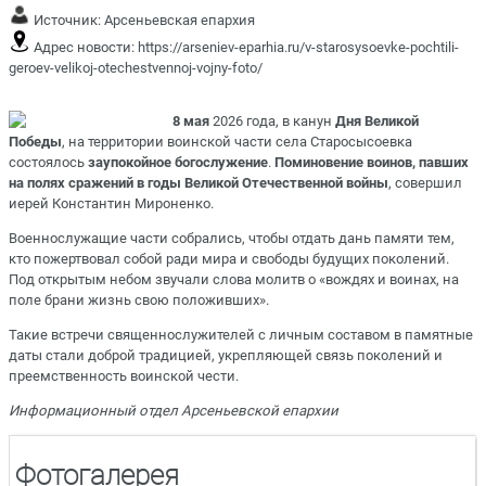
Источник:
Арсеньевская епархия
Адрес новости:
https://arseniev-eparhia.ru/v-starosysoevke-pochtili-
geroev-velikoj-otechestvennoj-vojny-foto/
8 мая
2026 года, в канун
Дня Великой
Победы
, на территории воинской части села Старосысоевка
состоялось
заупокойное богослужение
.
Поминовение воинов, павших
на полях сражений в годы Великой Отечественной войны
, совершил
иерей Константин Мироненко.
Военнослужащие части собрались, чтобы отдать дань памяти тем,
кто пожертвовал собой ради мира и свободы будущих поколений.
Под открытым небом звучали слова молитв о «вождях и воинах, на
поле брани жизнь свою положивших».
Такие встречи священнослужителей с личным составом в памятные
даты стали доброй традицией, укрепляющей связь поколений и
преемственность воинской чести.
Информационный отдел Арсеньевской епархии
Фотогалерея