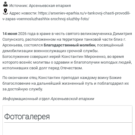
Источник:
Арсеньевская епархия
Адрес новости:
https://arseniev-eparhia.ru/v-tankovoj-chasti-provodili-
v-zapas-voennosluzhashhix-srochnoj-sluzhby-foto/
14 июня
2026 года в храме в честь святого великомученика Димитрия
Солунского, расположенном на территории танковой части близ г.
Арсеньева, состоялся
Благодарственный молебен
, посвящённый
демобилизации военнослужащих срочной службы.
Богослужение совершил иерей Константин Мироненко, во время
которого вознёс молитвы о здравии и благополучии молодых людей,
исполнивших свой долг перед Отечеством.
По окончании отец Константин преподал каждому воину Божие
благословение на дальнейший жизненный путь и поблагодарил их
за достойную службу.
Информационный отдел Арсеньевской епархии
Фотогалерея