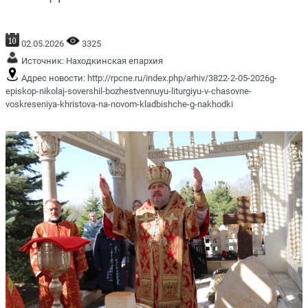
02.05.2026
3325
Источник:
Находкинская епархия
Адрес новости:
http://rpcne.ru/index.php/arhiv/3822-2-05-2026g-
episkop-nikolaj-sovershil-bozhestvennuyu-liturgiyu-v-chasovne-
voskreseniya-khristova-na-novom-kladbishche-g-nakhodki