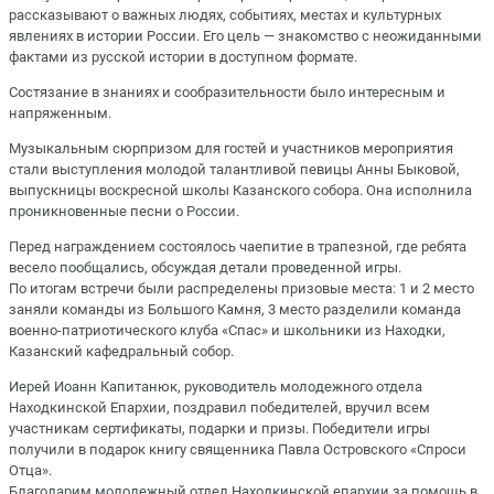
рассказывают о важных людях, событиях, местах и культурных
явлениях в истории России. Его цель — знакомство с неожиданными
фактами из русской истории в доступном формате.
Состязание в знаниях и сообразительности было интересным и
напряженным.
Музыкальным сюрпризом для гостей и участников мероприятия
стали выступления молодой талантливой певицы Анны Быковой,
выпускницы воскресной школы Казанского собора. Она исполнила
проникновенные песни о России.
Перед награждением состоялось чаепитие в трапезной, где ребята
весело пообщались, обсуждая детали проведенной игры.
По итогам встречи были распределены призовые места: 1 и 2 место
заняли команды из Большого Камня, 3 место разделили команда
военно-патриотического клуба «Спас» и школьники из Находки,
Казанский кафедральный собор.
Иерей Иоанн Капитанюк, руководитель молодежного отдела
Находкинской Епархии, поздравил победителей, вручил всем
участникам сертификаты, подарки и призы. Победители игры
получили в подарок книгу священника Павла Островского «Спроси
Отца».
Благодарим молодежный отдел Находкинской епархии за помощь в