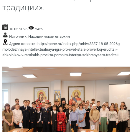
традиции».
18.05.2026
2459
Источник:
Находкинская епархия
Адрес новости:
http://rpcne.ru/index.php/arhiv/3837-18-05-2026g-
molodezhnaya-intellektualnaya-igra-pro-svet-stala-proverkoj-eruditsii-
shkolnikov-v-ramkakh-proekta-pomnim-istoriyu-sokhranyaem-traditsii