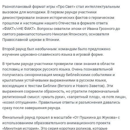
Разноплановый формат игры «Про Свет» стал интеллектуальным
вызовом для молодежи. В первом раунде участники
демонстрировали знание исторических фактов о героическом
прошлом и настоящем нашего Отечества в формате ответа
«ФАКТ»/«НЕ ФАКТ». Вопросы охватили эпохи от Ивана Грозного до
святого равноапостольного Николая Японского, основателя
Православной церкви в Японии.
Второй раунд был необычным: командам было предложено
изучение церковно-славянского языка в игровой форме.
В третьем раунде участники проверили свои знания в области
пословиц и поговорок русского языка. Очень познавательной
получилась синхронизация между библейскими событиями и
крылатыми устойчивыми выражениями в русском языке,
восходящие к текстам Библии (Ветхого и Нового Заветов). Эти
выражения сохранили образность, но утратили первоначальный
религиозный смысл: «умыть руки», «запретный плод», «в поте лица»,
«козел отпущения». Правильные ответы и разъяснения давались
сразу после завершения раунда.
Финальный раунд прошел в масштабе «От Пушкина до Жукова» с
использованием образовательного анимационного проекта
«Минутная история». Это серия коротких роликов, которые