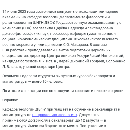
14 июня 2023 года состоялись выпускные междисциплинарные
экзамены на кафедре теологии Департамента философии и
религиоведения ШИГН ДВФУ. Государственную экзаменационную
комиссию (ГЭК) возглавила Царёва Надежда Александровна –
доктор философских наук, профессор кафедры гуманитарных и
социально-экономических дисциплин Тихоокеанского высшего
военно-морского училища имени С.О. Макарова. В составе
ГЭК работали преподаватели Центра подготовки церковных
специалистов: директор Центра епископ Уссурийский Иннокентий,
кандидат богословия, к. ист. н., иерей Дионисий Гордеев, Солоненко
Л. В. к. ф. н, ученый секретарь Центра.
Экзамены сдавали студенты выпускных курсов бакалаврита и
магистратуры — всего 16 человек.
По итогам аттестации все они получили хорошие и высокие оценки.
Справка:
Кафедра теологии ДВФУ приглашает на обучение в бакалавриат и
магистратуру по
направлению «теология»
. Документы
принимаются
до 25 июля в бакалавриат
,
до 12 августа
— в
магистратуру. Имеются бюджетные места. Поступление в