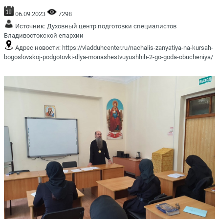
06.09.2023
7298
Источник:
Духовный центр подготовки специалистов
Владивостокской епархии
Адрес новости:
https://vladduhcenter.ru/nachalis-zanyatiya-na-kursah-
bogoslovskoj-podgotovki-dlya-monashestvuyushhih-2-go-goda-obucheniya/