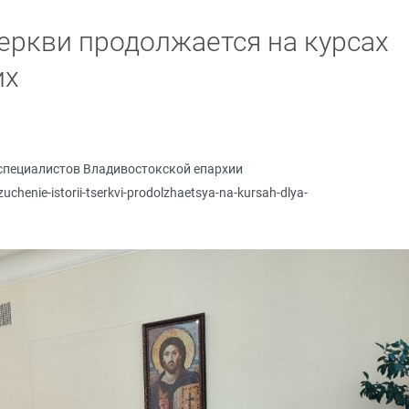
еркви продолжается на курсах
их
специалистов Владивостокской епархии
zuchenie-istorii-tserkvi-prodolzhaetsya-na-kursah-dlya-