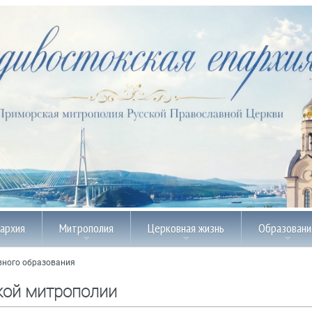
пархия
Митрополия
Церковная жизнь
Образовани
вного образования
кой митрополии