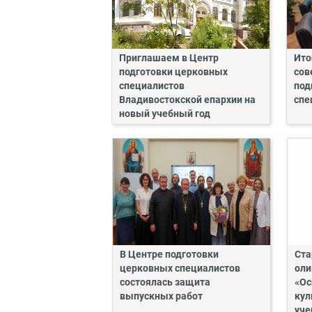
Приглашаем в Центр
Ито
подготовки церковных
сов
специалистов
под
Владивостокской епархии на
спе
новый учебный год
В Центре подготовки
Ста
церковных специалистов
оли
состоялась защита
«Ос
выпускных работ
кул
уче