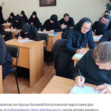
занятия на Курсах базовой богословской подготовки для
и,
возобновивших свою деятельность
после летних каникул.