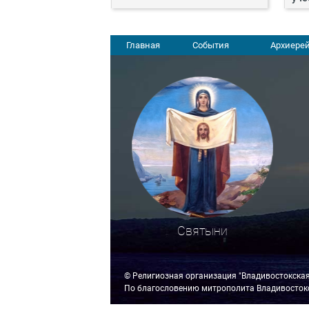
Главная
События
Архиерей
Святыни
© Религиозная организация "Владивостокска
По благословению митрополита Владивостокс