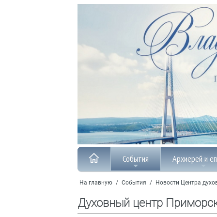
События
Архиерей и е
На главную
/
События
/
Новости Центра духо
Духовный центр Приморс