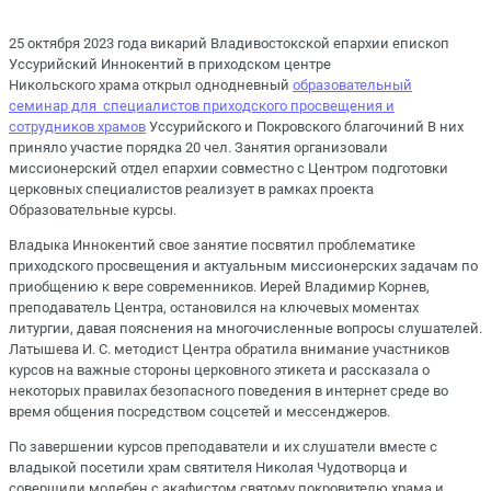
25 октября 2023 года викарий Владивостокской епархии епископ
Уссурийский Иннокентий в приходском центре
Никольского храма открыл однодневный
образовательный
семинар для специалистов приходского просвещения и
сотрудников храмов
Уссурийского и Покровского благочиний В них
приняло участие порядка 20 чел. Занятия организовали
миссионерский отдел епархии совместно с Центром подготовки
церковных специалистов реализует в рамках проекта
Образовательные курсы.
Владыка Иннокентий свое занятие посвятил проблематике
приходского просвещения и актуальным миссионерских задачам по
приобщению к вере современников. Иерей Владимир Корнев,
преподаватель Центра, остановился на ключевых моментах
литургии, давая пояснения на многочисленные вопросы слушателей.
Латышева И. С. методист Центра обратила внимание участников
курсов на важные стороны церковного этикета и рассказала о
некоторых правилах безопасного поведения в интернет среде во
время общения посредством соцсетей и мессенджеров.
По завершении курсов преподаватели и их слушатели вместе с
владыкой посетили храм святителя Николая Чудотворца и
совершили молебен с акафистом святому покровителю храма и