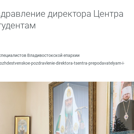
дравление директора Центра
тудентам
специалистов Владивостокской епархии
rozhdestvenskoe-pozdravlenie-direktora-tsentra-prepodavatelyam-i-