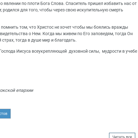
о явлении по плоти Бога Слова. Спаситель пришел избавить нас от
; родился для того, чтобы через свою искупительную смерть
 помнить том, что Христос не хочет чтобы мы боялись вражды
свидетельства о Нем. Когда мы живем по Его заповедям, тогда Он
страх, тогда в душе мир и благодать.
Господа Иисуса всеукрепляющей духовной силы, мудрости в учебе
токской епархии
стов
Читать все