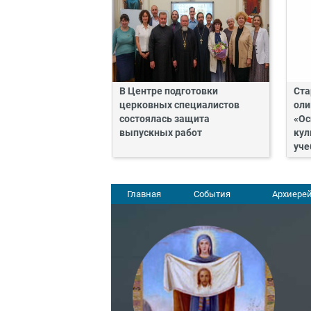
В Центре подготовки
Ста
церковных специалистов
оли
состоялась защита
«Ос
выпускных работ
кул
уче
Главная
События
Архиерей