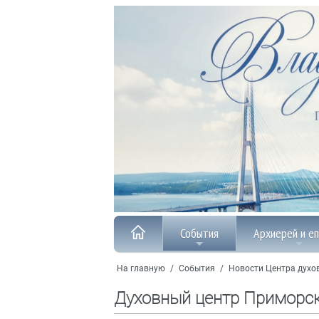
События
Архиерей и е
На главную
/
События
/
Новости Центра духо
Духовный центр Приморс