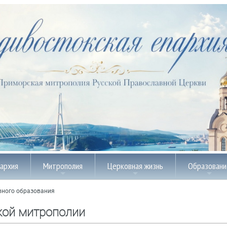
пархия
Митрополия
Церковная жизнь
Образовани
вного образования
кой митрополии