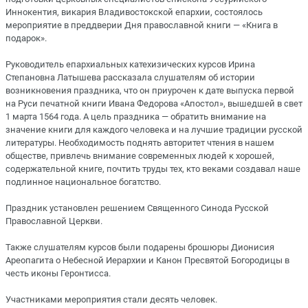
Иннокентия, викария Владивостокской епархии, состоялось
мероприятие в преддверии Дня православной книги — «Книга в
подарок».
Руководитель епархиальных катехизических курсов Ирина
Степановна Латышева рассказала слушателям об истории
возникновения праздника, что он приурочен к дате выпуска первой
на Руси печатной книги Ивана Федорова «Апостол», вышедшей в свет
1 марта 1564 года. А цель праздника — обратить внимание на
значение книги для каждого человека и на лучшие традиции русской
литературы. Необходимость поднять авторитет чтения в нашем
обществе, привлечь внимание современных людей к хорошей,
содержательной книге, почтить труды тех, кто веками создавал наше
подлинное национальное богатство.
Праздник установлен решением Священного Синода Русской
Православной Церкви.
Также слушателям курсов были подарены брошюры Дионисия
Ареопагита о Небесной Иерархии и Канон Пресвятой Богородицы в
честь иконы Геронтисса.
Участниками мероприятия стали десять человек.