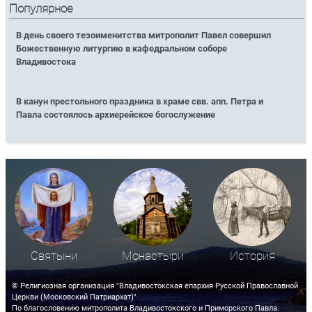
Популярное
В день своего тезоименитства митрополит Павел совершил
Божественную литургию в кафедральном соборе
Владивостока
В канун престольного праздника в храме свв. апп. Петра и
Павла состоялось архиерейское богослужение
Святыни
Монастыри
История
© Религиозная организация "Владивостокская епархия Русской Православной
Церкви (Московский Патриархат)"
По благословению митрополита Владивостокского и Приморского Павла.