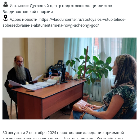
Источник:
Духовный центр подготовки специалистов
Владивостокской епархии
Адрес новости:
https://vladduhcenter.ru/sostoyalos-vstupitelnoe-
sobesedovanie-s-abiturientami-na-novyj-uchebnyj-god/
30 августа и 2 сентября 2024 г. состоялось заседание приемной
комиссии в составе директора Центра епископа Уссурийского