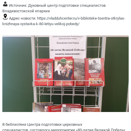
Источник:
Духовный центр подготовки специалистов
Владивостокской епархии
Адрес новости:
https://vladduhcenter.ru/v-biblioteke-tsentra-otkrylas-
knizhnaya-vystavka-k-80-letiyu-velikoj-pobedy/
В библиотеке Центра подготовки церковных
специалистов состоялось мероприятие «80-летие Великой Победы: