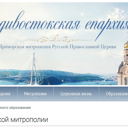
пархия
Митрополия
Церковная жизнь
Образовани
вного образования
кой митрополии