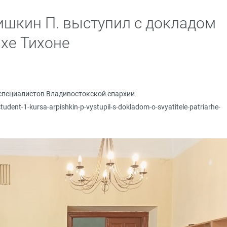
пишкин П. выступил с докладом
рхе Тихоне
специалистов Владивостокской епархии
tudent-1-kursa-arpishkin-p-vystupil-s-dokladom-o-svyatitele-patriarhe-