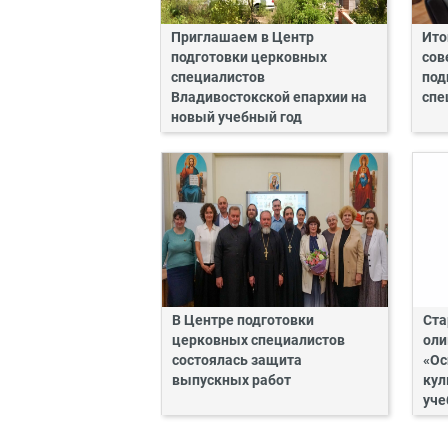
Приглашаем в Центр
Ито
подготовки церковных
сов
специалистов
под
Владивостокской епархии на
спе
новый учебный год
В Центре подготовки
Ста
церковных специалистов
оли
состоялась защита
«Ос
выпускных работ
кул
уче