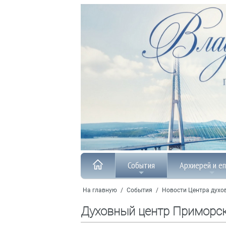
События
Архиерей и е
На главную
/
События
/
Новости Центра духо
Духовный центр Приморс