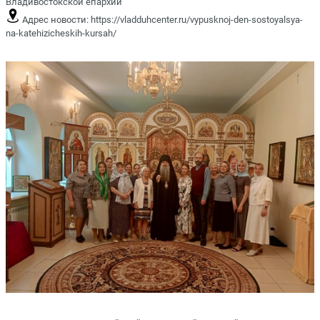
Владивостокской епархии
Адрес новости:
https://vladduhcenter.ru/vypusknoj-den-sostoyalsya-
na-katehizicheskih-kursah/