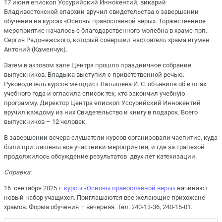
17 июня епископ Уссурийский Иннокентий, викарий
Владивостокской епархии вручил свидетельства о завершении
обучения на курсах «Основы православной веры». Торжественное
мероприятие началось с благодарственного молебна в храме прп.
Сергия Радонежского, который совершил настоятель храма игумен
Антоний (Каменчук).
Затем в актовом зале Центра прошло праздничное собрание
выпускников. Владыка выступил с приветственной речью.
Руководитель курсов методист Латышева И. С. объявила об итогах
учебного года и огласила список тех, кто закончил учебную
программу. Директор Центра епископ Уссурийский Иннокентий
вручил каждому из них Свидетельство и книгу в подарок. Всего
выпускников – 12 человек.
В завершении вечера слушатели курсов организовали чаепитие, куда
были приглашены все участники мероприятия, и где за трапезой
продолжилось обсуждение результатов двух лет катехизации.
Справка:
16 сентября 2025 г.
курсы «Основы православной веры»
начинают
новый набор учащихся. Приглашаются все желающие прихожане
храмов. Форма обучения – вечерняя. Тел. 240-13-36, 240-15-01.