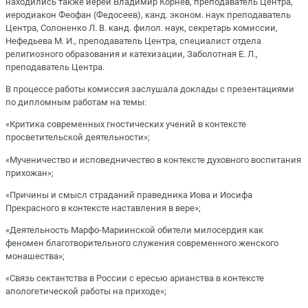
находились также иерей Владимир Корнев, преподаватель Центра,
иеродиакон Феофан (Федосеев), канд. эконом. наук преподаватель
Центра, Солоненко Л. В. канд. филол. наук, секретарь комиссии,
Нефедьева М. И., преподаватель Центра, специалист отдела
религиозного образования и катехизации, Заболотная Е. Л.,
преподаватель Центра.
В процессе работы комиссия заслушала доклады с презентациями
по дипломным работам на темы:
«Критика современных гностических учений в контексте
просветительской деятельности»;
«Мученичество и исповедничество в контексте духовного воспитания
прихожан»;
«Причины и смысл страданий праведника Иова и Иосифа
Прекрасного в контексте наставления в вере»;
«Деятельность Марфо-Мариинской обители милосердия как
феномен благотворительного служения современного женского
монашества»;
«Связь сектантства в России с ересью арианства в контексте
апологетической работы на приходе»;