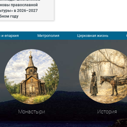
новы православной
ьтуры» в 2026–2027
бном году
 и епархия
Митрополия
Церковная жизнь
Монастыри
История