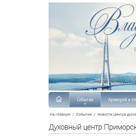
События
Архиерей и е
На главную
/
События
/
Новости Центра духо
Духовный центр Приморс