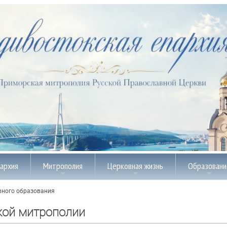
пархия
Митрополия
Церковная жизнь
Образовани
вного образования
кой митрополии