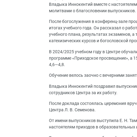
Владыка Иннокентий вместе с настоятелем
молитвами о благословении выпускников.
После богослужения в конференц-зале про
итогах учебного года. Он рассказал о раб
учебного плана, результатах экзаменов, а
катехизических курсов и богословской п
В 2024/2025 учебном году в Центре обучал
программе «Приходское просвещение», а 1
4,6—4,8.
Обучение велось заочно с вечерними заня
Владыка Иннокентий поздравил выпускнико
сотрудников Центра за их работу.
После доклада состоялась церемония вруч
Центра Л. В. Семенова.
От имени выпускников выступила Е. Н. Т
настоятелям приходов в образовательных 