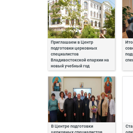
Приглашаем в Центр
Ито
подготовки церковных
сов
специалистов
под
Владивостокской епархии на
спе
новый учебный год
В Центре подготовки
Ста
церковных специалистов
оли