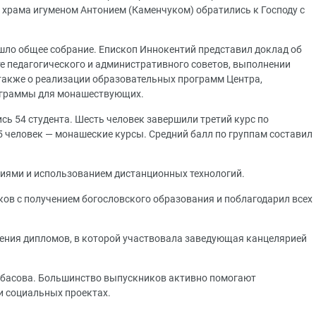
 храма игуменом Антонием (Каменчуком) обратились к Господу с
шло общее собрание. Епископ Иннокентий представил доклад об
оте педагогического и административного советов, выполнении
 также о реализации образовательных программ Центра,
рограммы для монашествующих.
ись 54 студента. Шесть человек завершили третий курс по
5 человек — монашеские курсы. Средний балл по группам составил
тиями и использованием дистанционных технологий.
в с получением богословского образования и поблагодарил всех
ения дипломов, в которой участвовала заведующая канцелярией
амбасова. Большинство выпускников активно помогают
и социальных проектах.