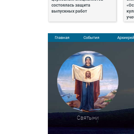
состоялась защита
«Ос
выпускных работ
кул
уче
Главная
События
Архиерей
Святыни