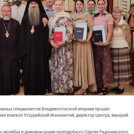
рковных специалистов Владивостокской епархии прошел
вил епископ Уссурийский Иннокентий, директор Центра, викарий
о молебна в домовом храме преподобного Сергия Радонежского.