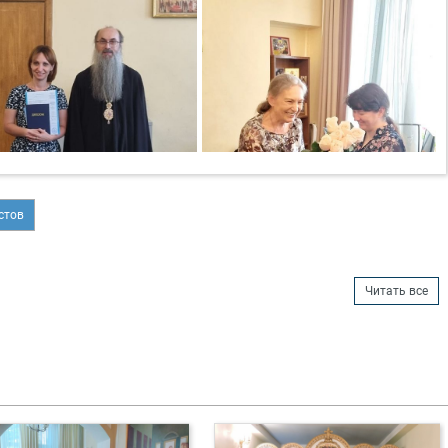
стов
Читать все