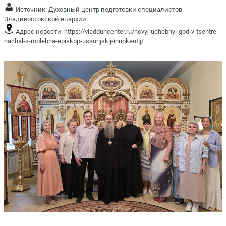
Источник:
Духовный центр подготовки специалистов
Владивостокской епархии
Адрес новости:
https://vladduhcenter.ru/novyj-uchebnyj-god-v-tsentre-
nachal-s-molebna-episkop-ussurijskij-innokentij/