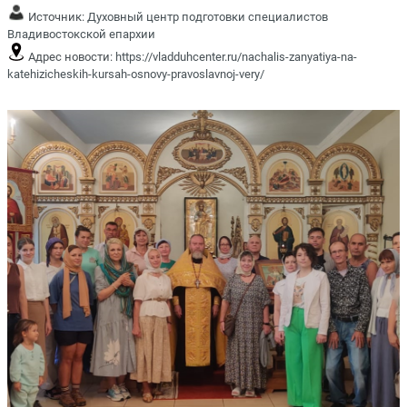
Источник:
Духовный центр подготовки специалистов
Владивостокской епархии
Адрес новости:
https://vladduhcenter.ru/nachalis-zanyatiya-na-
katehizicheskih-kursah-osnovy-pravoslavnoj-very/