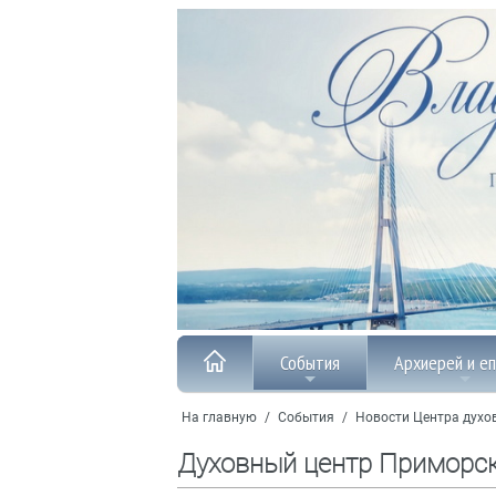
События
Архиерей и е
На главную
/
События
/
Новости Центра духо
Духовный центр Приморс