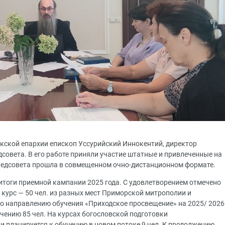
окской епархии епископ Уссурийский Иннокентий, директор
дсовета. В его работе приняли участие штатные и привлеченные на
 педсовета прошла в совмещенном очно-дистанционном формате.
итоги приемной кампании 2025 года. С удовлетворением отмечено
 курс — 50 чел. из разных мест Приморской митрополии и
о направлению обучения «Приходское просвещение» на 2025/ 2026
учению 85 чел. На курсах богословской подготовки
планируется к обучению в новом потоке 9 чел. К продолжению