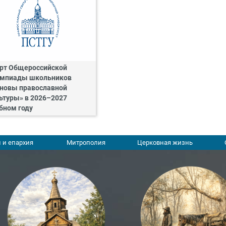
рт Общероссийской
мпиады школьников
новы православной
ьтуры» в 2026–2027
бном году
 и епархия
Митрополия
Церковная жизнь