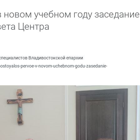
в новом учебном году заседание
вета Центра
специалистов Владивостокской епархии
/sostoyalos-pervoe-v-novom-uchebnom-godu-zasedanie-