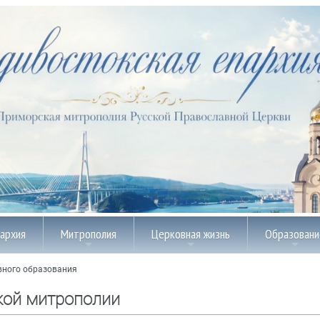
пархия
Митрополия
Церковная жизнь
Образовани
вного образования
кой митрополии