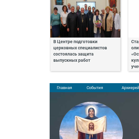
В Центре подготовки
Ста
церковных специалистов
оли
состоялась защита
«Ос
выпускных работ
кул
уче
Главная
События
Архиерей