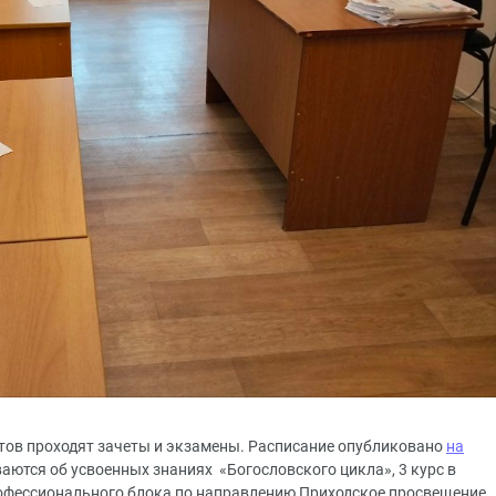
тов проходят зачеты и экзамены. Расписание опубликовано
на
ваются об усвоенных знаниях «Богословского цикла», 3 курс в
офессионального блока по направлению Приходское просвещение.