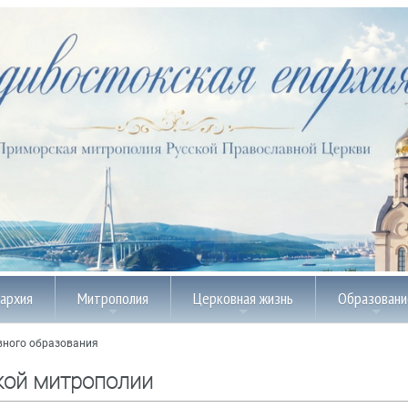
пархия
Митрополия
Церковная жизнь
Образовани
вного образования
кой митрополии