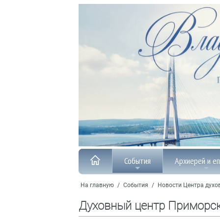
События
Архиерей и е
На главную
/
События
/
Новости Центра духо
Духовный центр Приморс