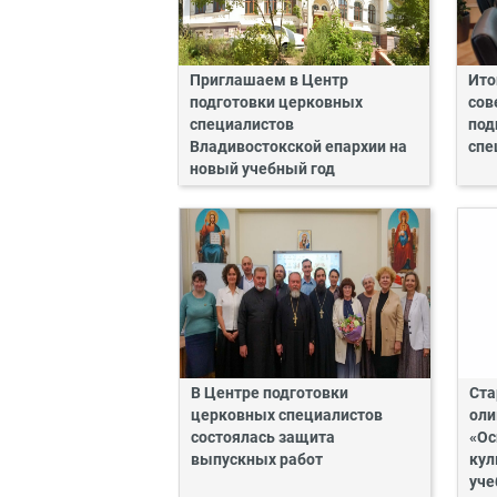
Приглашаем в Центр
Ито
подготовки церковных
сов
специалистов
под
Владивостокской епархии на
спе
новый учебный год
В Центре подготовки
Ста
церковных специалистов
оли
состоялась защита
«Ос
выпускных работ
кул
уче