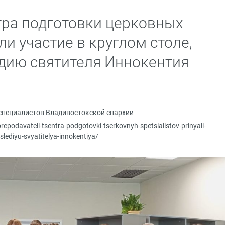
ра подготовки церковных
и участие в круглом столе,
дию святителя Иннокентия
специалистов Владивостокской епархии
repodavateli-tsentra-podgotovki-tserkovnyh-spetsialistov-prinyali-
ediyu-svyatitelya-innokentiya/