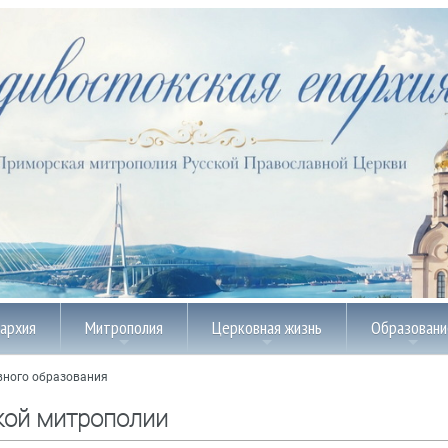
пархия
Митрополия
Церковная жизнь
Образовани
вного образования
кой митрополии