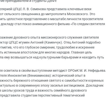
тие преподаватели и студенты ДВФУ.
елярией ЦПЦС Л. В. Семенова представила ключевые вехи
и от сельского священника до митрополита Московского. Это
ить целостное представление о масштабе личности просветителя
к докладу стал показ анимационного фильма «По следам святителя
бражение духовного опыта миссионерского служения святителя
ктор ЦПЦС игумен Антоний (Каменчук). Отец Антоний подробно
тметив, что его глубокое смирение, трудолюбие и искреннее
ь истинным апостолом для многих народов. Главная цель
яла ему возвышаться над культурными барьерами и находить путь
ля осветила в своём выступлении методист ОРОиК М. И. Нефедьева
ителя Иннокентия (Вениаминова): исторический опыт в
важность бережного отношения святого к самобытности коренных
 актуально в современную эпоху засилья англицизмов. Докладчик
 школы уроков труда и важность семейного духовного
а представила студентам перспективный тематический