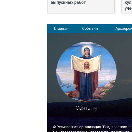
выпускных работ
кул
уче
Главная
События
Архиерей
Святыни
© Религиозная организация "Владивостокска