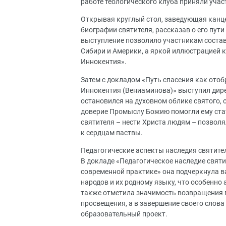
работе теологического клуба приняли учас
Открывая круглый стол, заведующая канц
биографии святителя, рассказав о его пут
выступление позволило участникам состав
Сибири и Америки, а яркой иллюстрацией 
Иннокентия».
Затем с докладом «Путь спасения как ото
Иннокентия (Вениаминова)» выступил дире
остановился на духовном облике святого, о
доверие Промыслу Божию помогли ему стат
святителя – нести Христа людям – позвол
к сердцам паствы.
Педагогические аспекты наследия святите
В докладе «Педагогическое наследие свят
современной практике» она подчеркнула 
народов и их родному языку, что особенно
также отметила значимость возвращения в
просвещения, а в завершение своего слов
образовательный проект.