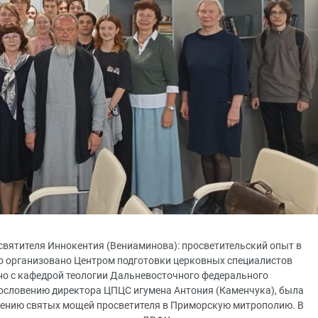
 святителя Иннокентия (Вениаминова): просветительский опыт в
о организовано Центром подготовки церковных специалистов
но с кафедрой теологии Дальневосточного федерального
гословению директора ЦПЦС игумена Антония (Каменчука), была
сению святых мощей просветителя в Приморскую митрополию. В