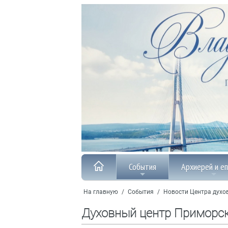
События
Архиерей и е
На главную
/
События
/
Новости Центра духо
Духовный центр Приморс