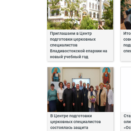
Приглашаем в Центр
Ито
подготовки церковных
сов
специалистов
под
Владивостокской епархии на
спе
новый учебный год
В Центре подготовки
Ста
церковных специалистов
оли
состоялась защита
«Ос