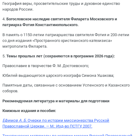
География веры, просветительские труды и духовное единство
народов России.
4.
Богословское наследие святителя Филарета Московского и
патриарха Фотия Константинопольского.
В память о 1150-летии патриаршества святителя Фотия и 200-летии
со дня издания «Пространного христианского катехизиса»
митрополита Филарета.
5.
Темы прошлых лет (сохраняются в программе 2026 года):
Православие в творчестве Ф. М. Достоевского;
Юбилей выдающегося царского изографа Симона Ушакова;
Памятные даты, связанные с основанием Успенского и Казанского
соборов.
Рекомендуемая литература и материалы для подготовки
Книжные издания и пособия:
Ефимов А. Б.
Очерки по истории миссионерства Русской
Православной Церкви. — М.: Изд-во ПСТГУ, 2007.
Тематические материалы по истории миссии Русской Православной