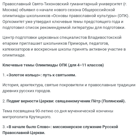
Православный Свято-Тихоновский гуманитарный университет (г.
Москва) объявил о начале нового сезона Общероссийской
олимпиады школьников «Основы православной культуры» (ОПК).
Оргкомитет уже утвердил ключевые темы предстоящего года и
подготовил список рекомендуемой литературы для подготовки.
Центр подготовки церковных специалистов Владивостокской
епархии приглашает школьников Приморья, педагогов,
катехизаторов и воскресные школы принять активное участие в
олимпиаде.
Ключевые темы Олимпиады ОПК (для 4–11 классов)
1.
«Золотое кольцо»: путь к святыням.
История, архитектура, святые покровители и православные традиции
древних русских городов.
2.
Подвиг верности Церкви: священномученик Пётр (Полянский).
Тема посвящена 90-летию со дня мученической кончины
митрополита Крутицкого.
3.
«В начале было Слово»: миссионерское служение Русской
Православной Церкви.