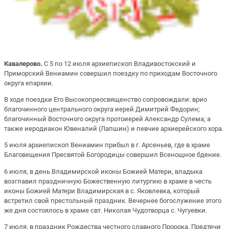
Кавалерово.
С 5 по 12 июля архиепископ Владивостокский и
Приморский Вениамин совершил поездку по приходам Восточного
округа епархии.
В ходе поездки Его Высокопреосвященство сопровождали: врио
благочинного центрального округа иерей Димитрий Федорин;
благочинный Восточного округа протоиерей Александр Сулема; а
также иеродиакон Ювеналий (Лапшин) и певчие архиерейского хора.
5 июля архиепископ Вениамин прибыл в г. Арсеньев, где в храме
Благовещения Пресвятой Богородицы совершил Всенощное бдение.
6 июля, в день Владимирской иконы Божией Матери, владыка
возглавил праздничную Божественную литургию в храме в честь
иконы Божией Матери Владимирская в с. Яковлевка, который
встретил свой престольный праздник. Вечернее богослужение этого
же дня состоялось в храме свт. Николая Чудотворца с. Чугуевки.
7 июля, в праздник Рождества честного славного Пророка, Предтечи