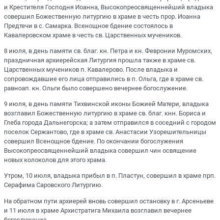
и Крестителя Господня Иоанна, Высокопреосвященнейший владыка
совершил Божественную литургию в храме в честь прор. Иоанна
Предтечи в с. Самарка. Всенощное бдение состоялось в
Кавалеровском храме в честь св. Царственных мучеников.
8 июля, в день памяти св. благ. кн. Петра и кн. Февронии Муромских,
праздничная архиерейская Литургия прошла также в храме св.
Царственных мучеников п. Кавалерово. После владыка и
сопровождавшие его лица отправились в п. Ольга, где в храме св.
равноап. кн. Ольги было совершено вечернее богослужение.
9 июля, в день памяти Тихвинской иконы Божией Матери, владыка
возглавил Божественную литургию в храме св. благ. кнн. Бориса и
Глеба города Дальнегорска; а затем отправился в соседний с городом
поселок Сержантово, где в храме св. Анастасии Узорешительницы
совершил Всенощное бдение. По окончании богослужения
Высокопреосвященнейший владыка совершил чин освящение
новых колоколов для этого храма.
Утром, 10 июля, владыка прибыл в п. Пластун, совершил в храме прп.
Серафима Саровского Литургию.
На обратном пути архиерей вновь совершил остановку в г. Арсеньеве
и 11 июля в храме Архистратига Михаила возглавил вечернее
богослужение.