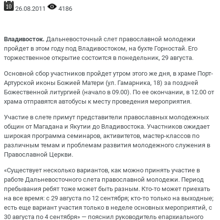
26.08.2011
4186
Владивосток.
Дальневосточный слет православной молодежи
пройдет в этом году под Владивостоком, на бухте Горностай. Его
торжественное открытие состоится в понедельник, 29 августа.
Основной сбор участников пройдет утром этого же дня, в храме Порт-
Артурской иконы Божией Матери (ул. Гамарника, 18) за поздней
Божественной литургией (начало в 09.00). По ее окончании, в 12.00 от
храма отправятся автобусы к месту проведения мероприятия.
Участие в слете примут представители православных молодежных
общин от Магадана и Якутии до Владивостока. Участников ожидает
широкая программа семинаров, активитетов, мастер-классов по
различным темам и проблемам развития молодежного служения в
Православной Церкви.
«Существует несколько вариантов, как можно принять участие в
работе Дальневосточного слета православной молодежи. Период
пребывания ребят тоже может быть разным. Кто-то может приехать
на все время: с 29 августа по 12 сентября; кто-то только на выходные;
есть еще вариант участия только в неделе основных мероприятий, с
30 августа по 4 сентября» — пояснил руководитель епархиального