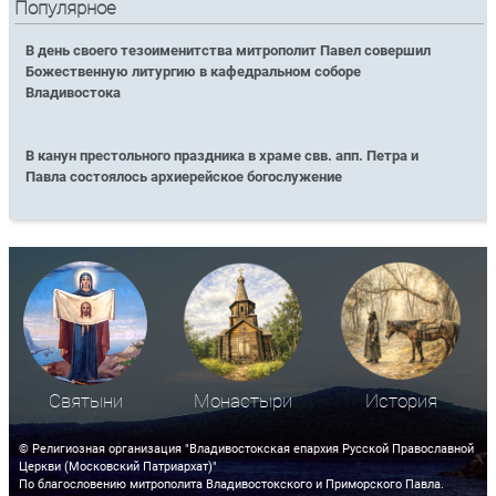
Популярное
В день своего тезоименитства митрополит Павел совершил
Божественную литургию в кафедральном соборе
Владивостока
В канун престольного праздника в храме свв. апп. Петра и
Павла состоялось архиерейское богослужение
Святыни
Монастыри
История
© Религиозная организация "Владивостокская епархия Русской Православной
Церкви (Московский Патриархат)"
По благословению митрополита Владивостокского и Приморского Павла.