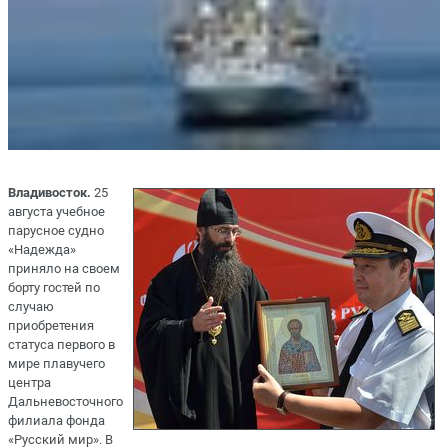
Владивосток.
25
августа учебное
парусное судно
«Надежда»
приняло на своем
борту гостей по
случаю
приобретения
статуса первого в
мире плавучего
центра
Дальневосточного
филиала фонда
«Русский мир». В