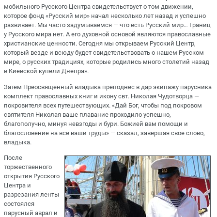
мобильного Русского Центра свидетельствует о том движении,
которое фонд «Русский мир» начал несколько лет назад и успешно
развивает. Мы часто задумываемся — что есть Русский мир… Границ
у Русского мира нет. А его духовной основой являются православные
христианские ценности. Сегодня мы открываем Русский Центр,
который везде и всюду будет свидетельствовать о нашем Русском
мире, о русских традициях, которые родились много столетий назад
в Киевской купели Днепра».
Затем Преосвященный владыка преподнес в дар экипажу парусника
комплект православных книг и икону свт. Николая Чудотворца —
покровителя всех путешествующих. «Дай Бог, чтобы под покровом
святителя Николая ваше плавание проходило успешно,
благополучно, минуя невзгоды и бури. Божией вам помощи и
благословение на все ваши труды» — сказал, завершая свое слово,
владыка.
После
торжественного
открытия Русского
Центра и
разрезания ленты
состоялся
парусный аврал и