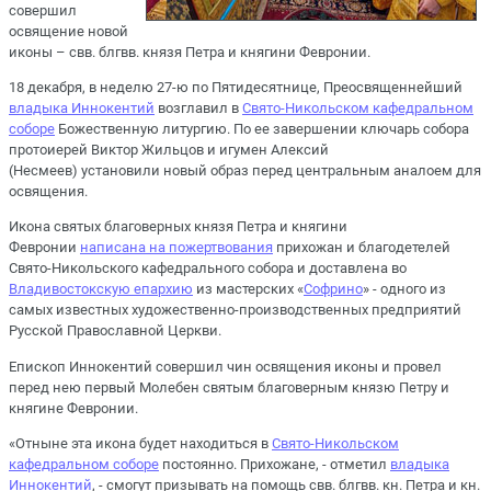
совершил
освящение новой
иконы – свв. блгвв. князя Петра и княгини Февронии.
18 декабря, в неделю 27-ю по Пятидесятнице, Преосвященнейший
владыка Иннокентий
возглавил в
Свято-Никольском кафедральном
соборе
Божественную литургию. По ее завершении ключарь собора
протоиерей Виктор Жильцов и игумен Алексий
(Несмеев) установили новый образ перед центральным аналоем для
освящения.
Икона святых благоверных князя Петра и княгини
Февронии
написана на пожертвования
прихожан и благодетелей
Свято-Никольского кафедрального собора и доставлена во
Владивостокскую епархию
из мастерских «
Софрино
» - одного из
самых известных художественно-производственных предприятий
Русской Православной Церкви.
Епископ Иннокентий совершил чин освящения иконы и провел
перед нею первый Молебен святым благоверным князю Петру и
княгине Февронии.
«Отныне эта икона будет находиться в
Свято-Никольском
кафедральном соборе
постоянно. Прихожане, - отметил
владыка
Иннокентий
, - смогут призывать на помощь свв. блгвв. кн. Петра и кн.